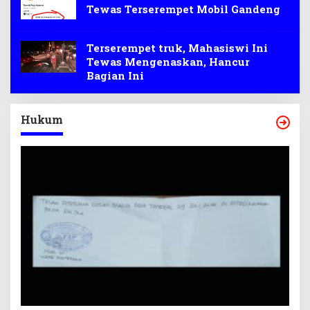
Tewas Terserempet Mobil Gandeng
Terserempet truk, Mahasiswi Ini
Tewas Mengenaskan, Hancur
Bagian Ini
Hukum