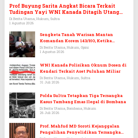
Prof Buyung Sarita Angkat Bicara Terkait
Tudingan Yayi WNI Kanada Ditagih Utang
Rp3,6 Miliar
Di Berita Utama, Hukum, Sultra
1 Agustus 2026
Sengketa Tanah Warisan Mantan
Komandan Korem 143/HO, Ketika
Warisan Menjadi Arena Pemerasan
Di Berita Utama, Hukum, Opini
1 Agustus 2026
WNI Kanada Polisikan Oknum Dosen di
Kendari Terkait Aset Puluhan Miliar
Di Berita Utama, Hukum, Sultra
31 Juli 2026
Polda Sultra Tetapkan Tiga Tersangka
Kasus Tambang Emas Ilegal di Bombana
Di Berita Utama, Bombana, Hukum
26 Juli 2026
Prof. Mahfud MD Soroti Kejanggalan
Pengalihan Penyelidikan Tersangka