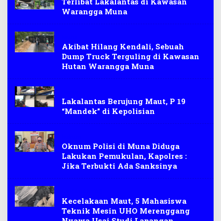
Terlibat Lakalantas di Kawasan
Warangga Muna
Muna
Akibat Hilang Kendali, Sebuah
Dump Truck Terguling di Kawasan
Hutan Warangga Muna
Berita
Lakalantas Berujung Maut, P 19
“Mandek” di Kepolisian
hukum
Oknum Polisi di Muna Diduga
Lakukan Pemukulan, Kapolres :
Jika Terbukti Ada Sanksinya
LAKALANTAS
Kecelakaan Maut, 5 Mahasiswa
Teknik Mesin UHO Merenggang
Nyawa Usai Studi Lapangan