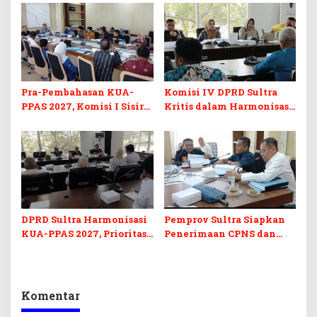
di Sultra
Ikuti Lomba Bola Gotong
Pra-Pembahasan KUA-
Komisi IV DPRD Sultra
PPAS 2027, Komisi I Sisir
Kritis dalam Harmonisasi
Program Prioritas
KUA-PPAS 2027 dan
Berkelanjutan
Perubahan APBD 2026
DPRD Sultra Harmonisasi
Pemprov Sultra Siapkan
KUA-PPAS 2027, Prioritas
Penerimaan CPNS dan
Pendidikan, Kebudayaan,
PPPK 2027, DPRD Sultra
dan Pelunasan Utang
Desak Formasi Disabilitas
Infrastruktur
Komentar