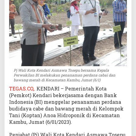
e
r
d
a
n
a
C
a
b
a
i
Pj Wali Kota Kendari Asmawa Tosepu bersama Kepala
d
Perwakilan BI melakukan penanaman perdana cabai dan
a
bawang merah di Kecamatan Kambu, Jumat (6/1)
n
TEGAS.CO,.
KENDARI – Pemerintah Kota
B
(Pemkot) Kendari bekerjasama dengan Bank
a
Indonesia (BI) menggelar penanaman perdana
w
budidaya cabe dan bawang merah di Kelompok
a
Tani (Koptan) Anoa Hidroponik di Kecamatan
n
g
Kambu, Jumat (6/01/2023).
M
e
Penjabat (Pj) Wali Kota Kendari Asmawa Tosepu