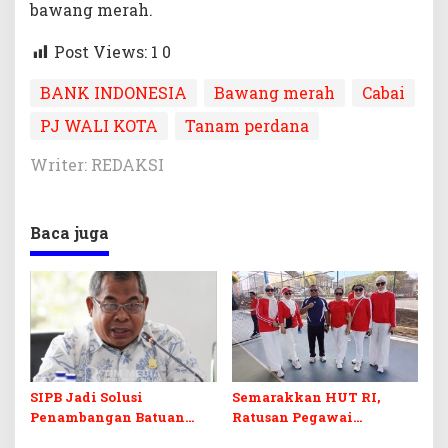
bawang merah.
Post Views: 1
0
BANK INDONESIA
Bawang merah
Cabai
PJ WALI KOTA
Tanam perdana
Writer: REDAKSI
Baca juga
SIPB Jadi Solusi
Semarakkan HUT RI,
Penambangan Batuan
Ratusan Pegawai
Komoditas ex-Golongan C
Sekretariat DPRD Sultra