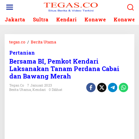
L
e
w
Jakarta
Sultra
Kendari
Konawe
Konawe S
a
t
i
k
tegas.co
/
Berita Utama
B
e
e
k
Pertanian
r
o
Bersama BI, Pemkot Kendari
s
n
a
Laksanakan Tanam Perdana Cabai
t
m
dan Bawang Merah
e
a
n
B
Tegas.co
7 Januari 2023
Berita Utama
,
Kendari
0 Dilihat
I
,
P
e
m
k
o
t