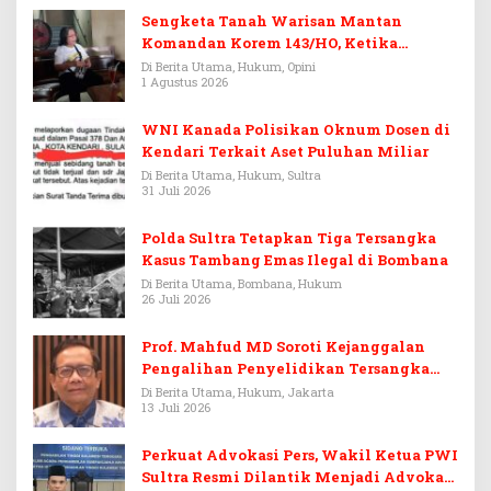
Sengketa Tanah Warisan Mantan
Komandan Korem 143/HO, Ketika
Warisan Menjadi Arena Pemerasan
Di Berita Utama, Hukum, Opini
1 Agustus 2026
WNI Kanada Polisikan Oknum Dosen di
Kendari Terkait Aset Puluhan Miliar
Di Berita Utama, Hukum, Sultra
31 Juli 2026
Polda Sultra Tetapkan Tiga Tersangka
Kasus Tambang Emas Ilegal di Bombana
Di Berita Utama, Bombana, Hukum
26 Juli 2026
Prof. Mahfud MD Soroti Kejanggalan
Pengalihan Penyelidikan Tersangka
Febrie Adriansyah
Di Berita Utama, Hukum, Jakarta
13 Juli 2026
Perkuat Advokasi Pers, Wakil Ketua PWI
Sultra Resmi Dilantik Menjadi Advokat