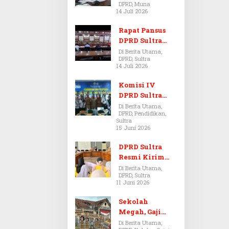
DPRD, Muna
Dugaan Jual
14 Juli 2026
Beli Tanah
Bermasalah di
Rapat Pansus
Muna
DPRD Sultra
Diskors Dua
Di Berita Utama,
DPRD, Sultra
Kali Akibat
14 Juli 2026
Ketidakhadira
n Pj Sekda
Komisi IV
DPRD Sultra
Kawal Hak
Di Berita Utama,
DPRD, Pendidikan,
Guru,
Sultra
Rencanakan
15 Juni 2026
Revisi Perda
Pendidikan
DPRD Sultra
Resmi Kirim
Aspirasi Tolak
Di Berita Utama,
DPRD, Sultra
Peraturan
11 Juni 2026
BPOM No. 5
Tahun 2026 ke
Sekolah
Komisi IX DPR
Megah, Gaji
RI
Guru Berdarah-
Di Berita Utama,