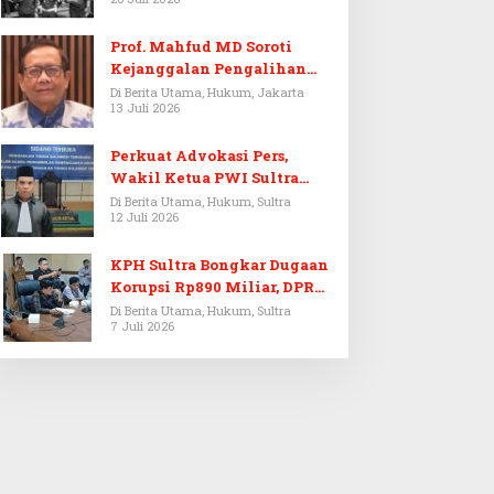
Prof. Mahfud MD Soroti
Kejanggalan Pengalihan
Penyelidikan Tersangka
Di Berita Utama, Hukum, Jakarta
13 Juli 2026
Febrie Adriansyah
Perkuat Advokasi Pers,
Wakil Ketua PWI Sultra
Resmi Dilantik Menjadi
Di Berita Utama, Hukum, Sultra
12 Juli 2026
Advokat PERADI
KPH Sultra Bongkar Dugaan
Korupsi Rp890 Miliar, DPRD
Sultra Gelar RDP
Di Berita Utama, Hukum, Sultra
7 Juli 2026