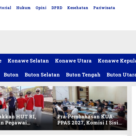
torial
Hukum
Opini
DPRD
Kesehatan
Pariwisata
e
Konawe Selatan
Konawe Utara
Konawe Kepul
Buton
Buton Selatan
Buton Tengah
Buton Utar
akkan HUT RI,
Pra-Pembahasan KUA-
an Pegawai
PPAS 2027, Komisi I Sisir
ariat DPRD Sultra
Program Prioritas
Lomba Bola Gotong
Berkelanjutan