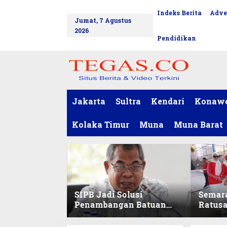
L
Indeks Berita
Adve
tutup
e
Jumat, 7 Agustus
w
2026
a
Pendidikan
t
i
k
e
k
o
Jakarta
Sultra
Kendari
Konaw
n
t
Kolaka Timur
Muna
Muna Barat
e
n
SIPB Jadi Solusi
Semar
Penambangan Batuan
Ratus
Komoditas ex-Golongan
Sekret
C di Sultra
Ikuti 