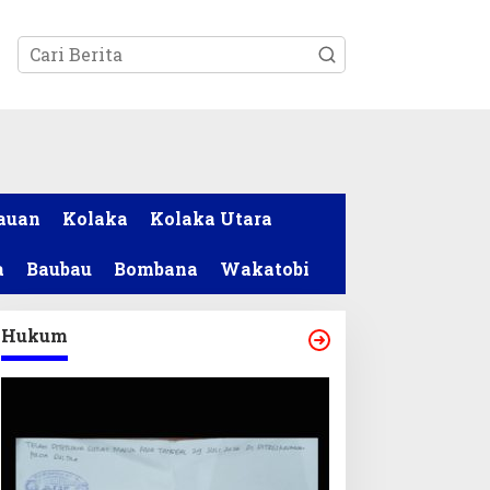
tutup
auan
Kolaka
Kolaka Utara
a
Baubau
Bombana
Wakatobi
Hukum