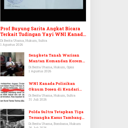
Prof Buyung Sarita Angkat Bicara
Terkait Tudingan Yayi WNI Kanada
Ditagih Utang Rp3,6 Miliar
Di Berita Utama, Hukum, Sultra
1 Agustus 2026
Sengketa Tanah Warisan
Mantan Komandan Korem
143/HO, Ketika Warisan
Di Berita Utama, Hukum, Opini
1 Agustus 2026
Menjadi Arena Pemerasan
WNI Kanada Polisikan
Oknum Dosen di Kendari
Terkait Aset Puluhan Miliar
Di Berita Utama, Hukum, Sultra
31 Juli 2026
Polda Sultra Tetapkan Tiga
Tersangka Kasus Tambang
Emas Ilegal di Bombana
Di Berita Utama, Bombana, Hukum
26 Juli 2026