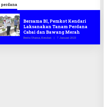
 perdana
Pertanian
Bersama BI, Pemkot Kendari
Laksanakan Tanam Perdana
Cabai dan Bawang Merah
Berita Utama
,
Kendari
|
7 Januari 2023
O
L
E
H
T
E
G
A
S
.
C
O