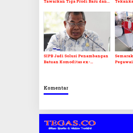
Tawarkan Tiga Prodi Baru dan
Tekanka
Program Kuliah Gratis
dan Serti
SIPB Jadi Solusi Penambangan
Semarak
Batuan Komoditas ex-
Pegawai
Golongan C di Sultra
Sultra I
Komentar