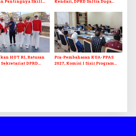
n Pentingnya Skill
Kendari, DPRD Sultra Duga
fikasi di Era Digital
Sistem Barcode Curang
kan HUT RI, Ratusan
Pra-Pembahasan KUA-PPAS
 Sekretariat DPRD
2027, Komisi I Sisir Program
kuti Lomba Bola Gotong
Prioritas Berkelanjutan