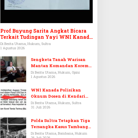
Prof Buyung Sarita Angkat Bicara
Terkait Tudingan Yayi WNI Kanada
Ditagih Utang Rp3,6 Miliar
Di Berita Utama, Hukum, Sultra
1 Agustus 2026
Sengketa Tanah Warisan
Mantan Komandan Korem
143/HO, Ketika Warisan
Di Berita Utama, Hukum, Opini
1 Agustus 2026
Menjadi Arena Pemerasan
WNI Kanada Polisikan
Oknum Dosen di Kendari
Terkait Aset Puluhan Miliar
Di Berita Utama, Hukum, Sultra
31 Juli 2026
Polda Sultra Tetapkan Tiga
Tersangka Kasus Tambang
Emas Ilegal di Bombana
Di Berita Utama, Bombana, Hukum
26 Juli 2026