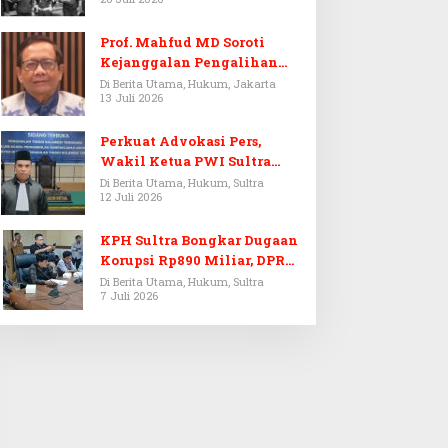
Prof. Mahfud MD Soroti
Kejanggalan Pengalihan
Penyelidikan Tersangka
Di Berita Utama, Hukum, Jakarta
13 Juli 2026
Febrie Adriansyah
Perkuat Advokasi Pers,
Wakil Ketua PWI Sultra
Resmi Dilantik Menjadi
Di Berita Utama, Hukum, Sultra
12 Juli 2026
Advokat PERADI
KPH Sultra Bongkar Dugaan
Korupsi Rp890 Miliar, DPRD
Sultra Gelar RDP
Di Berita Utama, Hukum, Sultra
7 Juli 2026