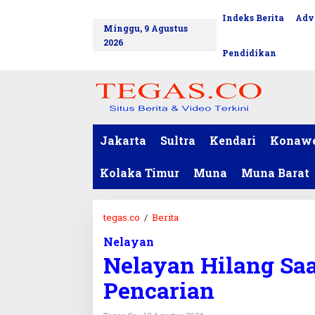
L
Indeks Berita
Adv
tutup
e
Minggu, 9 Agustus
w
2026
a
Pendidikan
t
i
k
e
k
o
Jakarta
Sultra
Kendari
Konaw
n
t
Kolaka Timur
Muna
Muna Barat
e
n
tegas.co
/
Berita
N
e
Nelayan
l
Nelayan Hilang Sa
a
y
Pencarian
a
n