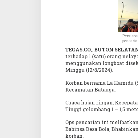
a
l
a
m
P
e
Persiap
n
pencaria
c
TEGAS.CO
,.
BUTON SELATAN
a
terhadap 1 (satu) orang nela
r
menggunakan longboat diseki
i
Minggu (12/8/2024).
a
n
Korban bernama La Hamidu (5
Kecamatan Batauga.
Cuaca hujan ringan, Kecepat
Tinggi gelombang 1 – 1,5 met
Ops pencarian ini melibatka
Babinsa Desa Bola, Bhabinkam
korban.