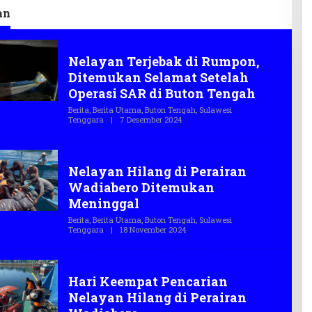
an
Nelayan
Nelayan Terjebak di Rumpon,
Ditemukan Selamat Setelah
Operasi SAR di Buton Tengah
Berita
,
Berita Utama
,
Buton Tengah
,
Sulawesi
Tenggara
|
7 Desember 2024
O
L
E
H
Nelayan
T
Nelayan Hilang di Perairan
E
G
Wadiabero Ditemukan
A
S
Meninggal
.
C
Berita
,
Berita Utama
,
Buton Tengah
,
Sulawesi
O
Tenggara
|
18 November 2024
O
L
E
H
Nelayan
T
Hari Keempat Pencarian
E
G
Nelayan Hilang di Perairan
A
S