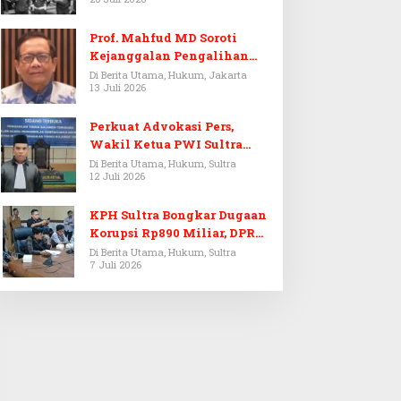
Prof. Mahfud MD Soroti
Kejanggalan Pengalihan
Penyelidikan Tersangka
Di Berita Utama, Hukum, Jakarta
13 Juli 2026
Febrie Adriansyah
Perkuat Advokasi Pers,
Wakil Ketua PWI Sultra
Resmi Dilantik Menjadi
Di Berita Utama, Hukum, Sultra
12 Juli 2026
Advokat PERADI
KPH Sultra Bongkar Dugaan
Korupsi Rp890 Miliar, DPRD
Sultra Gelar RDP
Di Berita Utama, Hukum, Sultra
7 Juli 2026