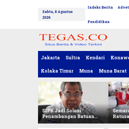
L
Indeks Berita
Advet
tutup
e
Sabtu, 8 Agustus
w
2026
a
Pendidikan
t
i
k
e
k
o
Jakarta
Sultra
Kendari
Konaw
n
t
Kolaka Timur
Muna
Muna Barat
e
n
SIPB Jadi Solusi
Semar
Penambangan Batuan
Ratus
Komoditas ex-Golongan
Sekret
C di Sultra
Ikuti 