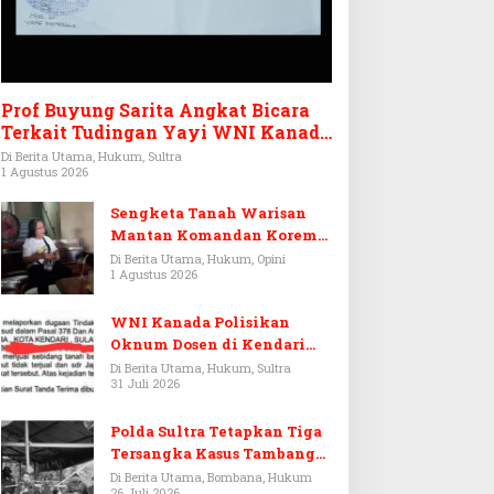
Prof Buyung Sarita Angkat Bicara
Terkait Tudingan Yayi WNI Kanada
Ditagih Utang Rp3,6 Miliar
Di Berita Utama, Hukum, Sultra
1 Agustus 2026
Sengketa Tanah Warisan
Mantan Komandan Korem
143/HO, Ketika Warisan
Di Berita Utama, Hukum, Opini
1 Agustus 2026
Menjadi Arena Pemerasan
WNI Kanada Polisikan
Oknum Dosen di Kendari
Terkait Aset Puluhan Miliar
Di Berita Utama, Hukum, Sultra
31 Juli 2026
Polda Sultra Tetapkan Tiga
Tersangka Kasus Tambang
Emas Ilegal di Bombana
Di Berita Utama, Bombana, Hukum
26 Juli 2026