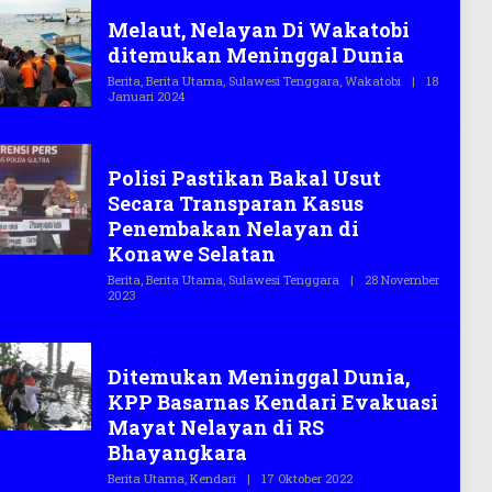
Nelayan
T
Melaut, Nelayan Di Wakatobi
E
G
ditemukan Meninggal Dunia
A
S
Berita
,
Berita Utama
,
Sulawesi Tenggara
,
Wakatobi
|
18
.
Januari 2024
O
C
L
O
E
H
Nelayan
T
Polisi Pastikan Bakal Usut
E
G
Secara Transparan Kasus
A
S
Penembakan Nelayan di
.
Konawe Selatan
C
O
Berita
,
Berita Utama
,
Sulawesi Tenggara
|
28 November
2023
O
L
E
H
MAYAT
,
Nelayan
T
Ditemukan Meninggal Dunia,
E
G
KPP Basarnas Kendari Evakuasi
A
S
Mayat Nelayan di RS
.
Bhayangkara
C
O
Berita Utama
,
Kendari
|
17 Oktober 2022
O