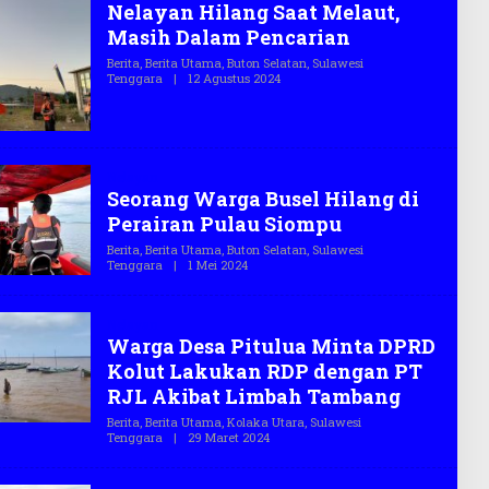
Nelayan Hilang Saat Melaut,
G
A
Masih Dalam Pencarian
S
.
Berita
,
Berita Utama
,
Buton Selatan
,
Sulawesi
C
Tenggara
|
12 Agustus 2024
O
O
L
E
H
T
E
G
Nelayan
A
Seorang Warga Busel Hilang di
S
.
Perairan Pulau Siompu
C
O
Berita
,
Berita Utama
,
Buton Selatan
,
Sulawesi
Tenggara
|
1 Mei 2024
O
L
E
H
Nelayan
T
Warga Desa Pitulua Minta DPRD
E
G
Kolut Lakukan RDP dengan PT
A
S
RJL Akibat Limbah Tambang
.
C
Berita
,
Berita Utama
,
Kolaka Utara
,
Sulawesi
O
Tenggara
|
29 Maret 2024
O
L
E
H