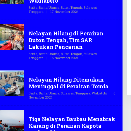
Wadiabero
.
C
Berita
,
Berita Utama
,
Buton Tengah
,
Sulawesi
O
Tenggara
|
17 November 2024
O
L
E
H
Nelayan
T
Nelayan Hilang di Perairan
E
G
Buton Tengah, Tim SAR
A
S
Lakukan Pencarian
.
C
Berita
,
Berita Utama
,
Buton Tengah
,
Sulawesi
O
Tenggara
|
15 November 2024
O
L
E
H
Nelayan
T
Nelayan Hilang Ditemukan
E
G
Meninggal di Perairan Tomia
A
S
Berita
,
Berita Utama
,
Sulawesi Tenggara
,
Wakatobi
|
6
.
November 2024
O
C
L
O
E
H
Nelayan
T
Tiga Nelayan Baubau Menabrak
E
G
Karang di Perairan Kapota
A
S