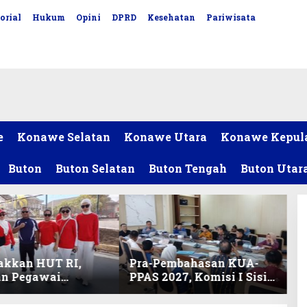
orial
Hukum
Opini
DPRD
Kesehatan
Pariwisata
e
Konawe Selatan
Konawe Utara
Konawe Kepul
Buton
Buton Selatan
Buton Tengah
Buton Utar
akkan HUT RI,
Pra-Pembahasan KUA-
an Pegawai
PPAS 2027, Komisi I Sisir
ariat DPRD Sultra
Program Prioritas
Lomba Bola Gotong
Berkelanjutan