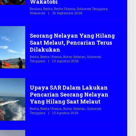
Wakatobi
.
C
Baubau
,
Berita
,
Berita Utama
,
Sulawesi Tenggara
,
O
Wakatobi
|
26 September 2024
O
L
E
H
Nelayan
T
Seorang Nelayan Yang Hilang
E
G
Saat Melaut, Pencarian Terus
A
S
Dilakukan
.
C
Berita
,
Berita Utama
,
Buton Selatan
,
Sulawesi
O
Tenggara
|
13 Agustus 2024
O
L
E
H
T
Nelayan
E
Upaya SAR Dalam Lakukan
G
A
Pencarian Seorang Nelayan
S
.
Yang Hilang Saat Melaut
C
O
Berita
,
Berita Utama
,
Buton Selatan
,
Sulawesi
Tenggara
|
12 Agustus 2024
O
L
E
H
T
Nelayan
E