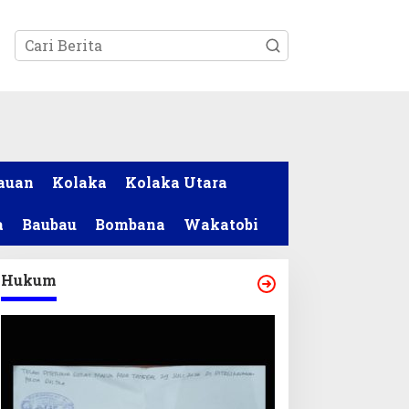
tutup
auan
Kolaka
Kolaka Utara
a
Baubau
Bombana
Wakatobi
Hukum