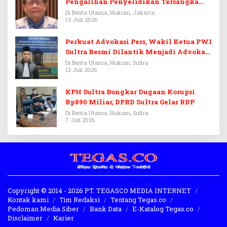
Pengalihan Penyelidikan Tersangka
Febrie Adriansyah
Di Berita Utama, Hukum, Jakarta
13 Juli 2026
Perkuat Advokasi Pers, Wakil Ketua PWI
Sultra Resmi Dilantik Menjadi Advokat
PERADI
Di Berita Utama, Hukum, Sultra
12 Juli 2026
KPH Sultra Bongkar Dugaan Korupsi
Rp890 Miliar, DPRD Sultra Gelar RDP
Di Berita Utama, Hukum, Sultra
7 Juli 2026
Copyright © 2014 - 2026 PT. TEGASCO MEDIA INTERNET
Kontak kami
Tim Redaksi
Tentang Tegas.co
Pedoman Media Siber
Bank Data
E-Katalog Tegas.co
Disclaimer
Karier