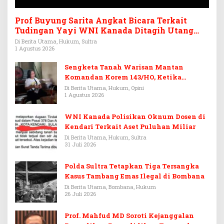
Prof Buyung Sarita Angkat Bicara Terkait
Tudingan Yayi WNI Kanada Ditagih Utang
Rp3,6 Miliar
Di Berita Utama, Hukum, Sultra
1 Agustus 2026
Sengketa Tanah Warisan Mantan
Komandan Korem 143/HO, Ketika
Warisan Menjadi Arena Pemerasan
Di Berita Utama, Hukum, Opini
1 Agustus 2026
WNI Kanada Polisikan Oknum Dosen di
Kendari Terkait Aset Puluhan Miliar
Di Berita Utama, Hukum, Sultra
31 Juli 2026
Polda Sultra Tetapkan Tiga Tersangka
Kasus Tambang Emas Ilegal di Bombana
Di Berita Utama, Bombana, Hukum
26 Juli 2026
Prof. Mahfud MD Soroti Kejanggalan