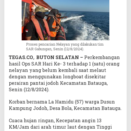
a
y
a
n
Y
a
n
Proses pencarian Nelayan yang dilakukan tim
g
SAR Gabungan, Senin (12/8/2024).
H
TEGAS.CO
,.
BUTON SELATAN –
Perkembangan
i
hasil Ops SAR Hari Ke- 3 terhadap 1 (satu) orang
l
nelayan yang belum kembali saat melaut
a
n
dengan menggunakan longboat disekitar
g
perairan pantai jodoh Kecamatan Batauga,
S
Senin (12/8/2024).
a
a
Korban bernama La Hamidu (57) warga Dusun
t
Kampung Jodoh, Desa Bola, Kecamatan Batauga.
M
e
Cuaca hujan ringan, Kecepatan angin 13
l
KM/Jam dari arah timur laut dengan Tinggi
a