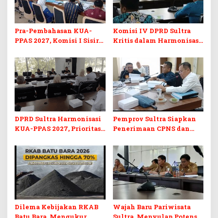
Pra-Pembahasan KUA-
Komisi IV DPRD Sultra
PPAS 2027, Komisi I Sisir
Kritis dalam Harmonisasi
Program Prioritas
KUA-PPAS 2027 dan
Berkelanjutan
Perubahan APBD 2026
DPRD Sultra Harmonisasi
Pemprov Sultra Siapkan
KUA-PPAS 2027, Prioritas
Penerimaan CPNS dan
Pendidikan, Kebudayaan,
PPPK 2027, DPRD Sultra
dan Pelunasan Utang
Desak Formasi Disabilitas
Infrastruktur
Dilema Kebijakan RKAB
Wajah Baru Pariwisata
Batu Bara, Mengukur
Sultra, Menyulap Potensi