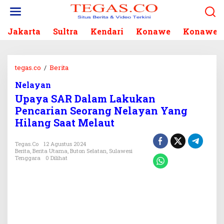
L
e
w
Jakarta
Sultra
Kendari
Konawe
Konawe S
a
t
i
k
tegas.co
/
Berita
U
e
p
k
Nelayan
a
o
Upaya SAR Dalam Lakukan
y
n
a
Pencarian Seorang Nelayan Yang
t
S
Hilang Saat Melaut
e
A
n
R
Tegas.co
12 Agustus 2024
D
Berita
,
Berita Utama
,
Buton Selatan
,
Sulawesi
a
Tenggara
0 Dilihat
l
a
m
L
a
k