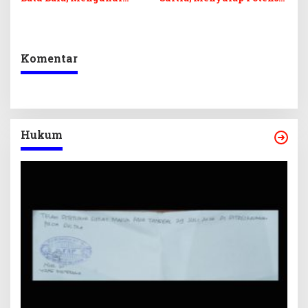
Keseimbangan
Lokal Lewat Sentuhan
Penerimaan Negara dan
Digital dan Penguatan
Kepastian Investasi
Ekraf
Komentar
Hukum