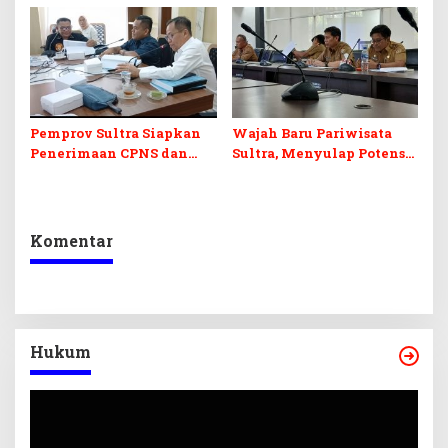
Perubahan APBD 2026
dan Pelunasan Utang
Infrastruktur
Pemprov Sultra Siapkan
Wajah Baru Pariwisata
Penerimaan CPNS dan
Sultra, Menyulap Potensi
PPPK 2027, DPRD Sultra
Lokal Lewat Sentuhan
Desak Formasi Disabilitas
Digital dan Penguatan
Ekraf
Komentar
Hukum