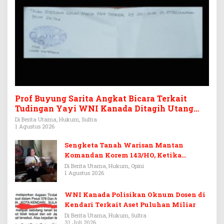
Prof Buyung Sarita Angkat Bicara Terkait
Tudingan Yayi WNI Kanada Ditagih Utang
Rp3,6 Miliar
Di Berita Utama, Hukum, Sultra
1 Agustus 2026
Sengketa Tanah Warisan Mantan
Komandan Korem 143/HO, Ketika
Warisan Menjadi Arena Pemerasan
Di Berita Utama, Hukum, Opini
1 Agustus 2026
WNI Kanada Polisikan Oknum Dosen di
Kendari Terkait Aset Puluhan Miliar
Di Berita Utama, Hukum, Sultra
31 Juli 2026