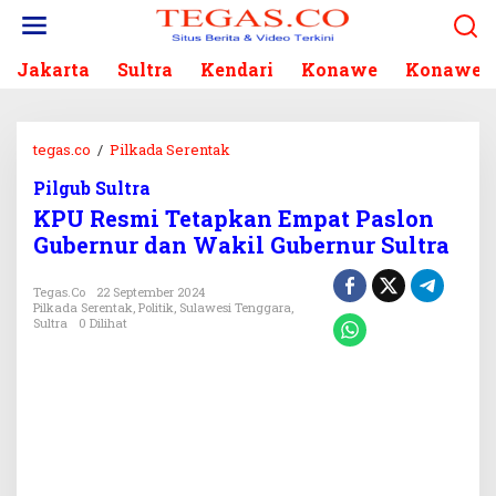
L
e
w
Jakarta
Sultra
Kendari
Konawe
Konawe S
a
t
i
k
tegas.co
/
Pilkada Serentak
K
e
P
k
Pilgub Sultra
U
o
KPU Resmi Tetapkan Empat Paslon
R
n
e
Gubernur dan Wakil Gubernur Sultra
t
s
e
m
Tegas.co
22 September 2024
n
i
Pilkada Serentak
,
Politik
,
Sulawesi Tenggara
,
Sultra
0 Dilihat
T
e
t
a
p
k
a
n