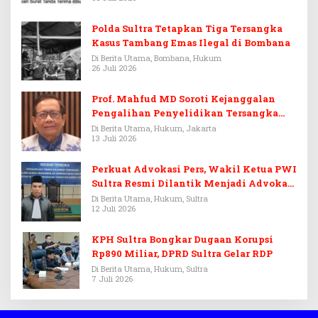
Polda Sultra Tetapkan Tiga Tersangka
Kasus Tambang Emas Ilegal di Bombana
Di Berita Utama, Bombana, Hukum
26 Juli 2026
Prof. Mahfud MD Soroti Kejanggalan
Pengalihan Penyelidikan Tersangka
Febrie Adriansyah
Di Berita Utama, Hukum, Jakarta
13 Juli 2026
Perkuat Advokasi Pers, Wakil Ketua PWI
Sultra Resmi Dilantik Menjadi Advokat
PERADI
Di Berita Utama, Hukum, Sultra
12 Juli 2026
KPH Sultra Bongkar Dugaan Korupsi
Rp890 Miliar, DPRD Sultra Gelar RDP
Di Berita Utama, Hukum, Sultra
7 Juli 2026