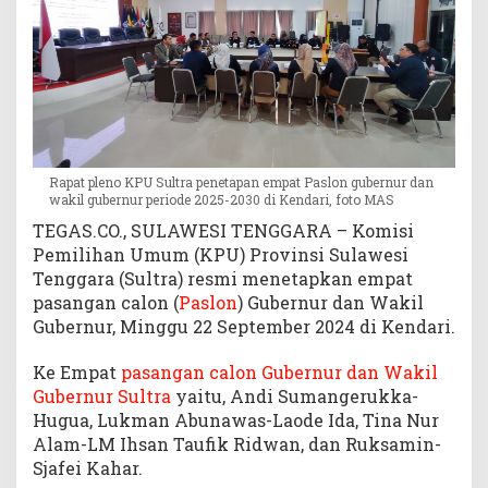
a
k
i
l
G
u
b
e
Rapat pleno KPU Sultra penetapan empat Paslon gubernur dan
r
wakil gubernur periode 2025-2030 di Kendari, foto MAS
n
TEGAS.CO., SULAWESI TENGGARA – Komisi
u
Pemilihan Umum (KPU) Provinsi Sulawesi
r
Tenggara (Sultra) resmi menetapkan empat
S
pasangan calon (
Paslon
) Gubernur dan Wakil
u
Gubernur, Minggu 22 September 2024 di Kendari.
l
t
r
Ke Empat
pasangan calon Gubernur dan Wakil
a
Gubernur Sultra
yaitu, Andi Sumangerukka-
Hugua, Lukman Abunawas-Laode Ida, Tina Nur
Alam-LM Ihsan Taufik Ridwan, dan Ruksamin-
Sjafei Kahar.