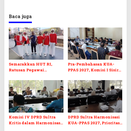
Baca juga
Semarakkan HUT RI,
Pra-Pembahasan KUA-
Ratusan Pegawai
PPAS 2027, Komisi I Sisir
Sekretariat DPRD Sultra
Program Prioritas
Ikuti Lomba Bola Gotong
Berkelanjutan
Komisi IV DPRD Sultra
DPRD Sultra Harmonisasi
Kritis dalam Harmonisasi
KUA-PPAS 2027, Prioritas
KUA-PPAS 2027 dan
Pendidikan, Kebudayaan,