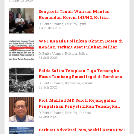
1 Agustus 2026
Sengketa Tanah Warisan Mantan
Komandan Korem 143/HO, Ketika
Warisan Menjadi Arena Pemerasan
Di Berita Utama, Hukum, Opini
1 Agustus 2026
WNI Kanada Polisikan Oknum Dosen di
Kendari Terkait Aset Puluhan Miliar
Di Berita Utama, Hukum, Sultra
31 Juli 2026
Polda Sultra Tetapkan Tiga Tersangka
Kasus Tambang Emas Ilegal di Bombana
Di Berita Utama, Bombana, Hukum
26 Juli 2026
Prof. Mahfud MD Soroti Kejanggalan
Pengalihan Penyelidikan Tersangka
Febrie Adriansyah
Di Berita Utama, Hukum, Jakarta
13 Juli 2026
Perkuat Advokasi Pers, Wakil Ketua PWI