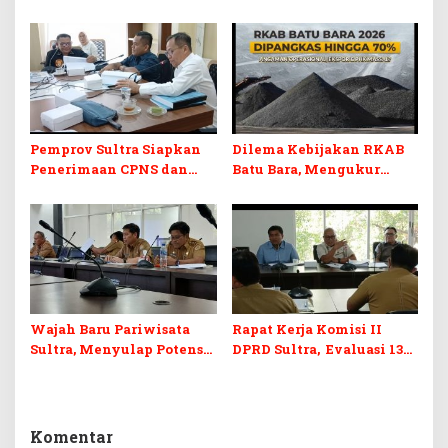
KUA-PPAS 2027 dan
Pendidikan, Kebudayaan,
Perubahan APBD 2026
dan Pelunasan Utang
Infrastruktur
Pemprov Sultra Siapkan
Dilema Kebijakan RKAB
Penerimaan CPNS dan
Batu Bara, Mengukur
PPPK 2027, DPRD Sultra
Keseimbangan
Desak Formasi Disabilitas
Penerimaan Negara dan
Kepastian Investasi
Wajah Baru Pariwisata
Rapat Kerja Komisi II
Sultra, Menyulap Potensi
DPRD Sultra, Evaluasi 13
Lokal Lewat Sentuhan
OPD
Digital dan Penguatan
Ekraf
Komentar