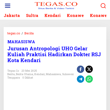
L
e
w
Jakarta
Sultra
Kendari
Konawe
Konawe S
a
t
i
k
tegas.co
/
Berita
J
e
u
k
MAHASISWA
r
o
Jurusan Antropologi UHO Gelar
u
n
s
Kuliah Praktisi Hadirkan Dokter RSJ
t
a
Kota Kendari
e
n
n
A
Tegas.co
23 Mei 2025
n
Berita
,
Berita Utama
,
Kendari
,
Mahasiswa
,
Sulawesi
t
Tenggara
0 Dilihat
r
o
p
o
l
o