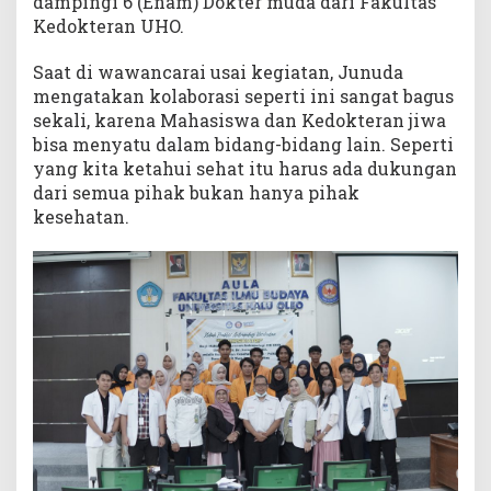
dampingi 6 (Enam) Dokter muda dari Fakultas
K
Kedokteran UHO.
e
n
Saat di wawancarai usai kegiatan, Junuda
d
mengatakan kolaborasi seperti ini sangat bagus
a
sekali, karena Mahasiswa dan Kedokteran jiwa
r
bisa menyatu dalam bidang-bidang lain. Seperti
i
yang kita ketahui sehat itu harus ada dukungan
dari semua pihak bukan hanya pihak
kesehatan.