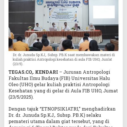
i
H
a
d
i
r
k
a
n
Dr. dr. Junuda Sp.KJ,. Subsp. PB.K saat membawakan materi di
D
kuliah praktisi Antropologi kesehatan di aula FIB UHO, Jum’at
o
(23/5).
k
TEGAS.CO,. KENDARI
– Jurusan Antropologi
t
Fakultas Ilmu Budaya (FIB) Universitas Halu
e
Oleo (UHO) gelar kuliah praktisi Antropologi
r
Kesehatan yang di gelar di Aula FIB UHO, Jumat
R
S
(23/5/2025).
J
K
Dengan tajuk “ETNOPSIKIATRI,” menghadirkan
o
Dr. dr. Junuda Sp.KJ,. Subsp. PB.K) selaku
t
pemateri utama dalam giat tersebut, yang di
a