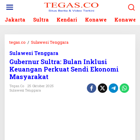
L
e
w
Jakarta
Sultra
Kendari
Konawe
Konawe S
a
t
i
k
tegas.co
/
Sulawesi Tenggara
G
e
u
k
Sulawesi Tenggara
b
o
Gubernur Sultra: Bulan Inklusi
e
n
r
Keuangan Perkuat Sendi Ekonomi
t
n
Masyarakat
e
u
n
r
Tegas.co
25 Oktober 2025
Sulawesi Tenggara
S
u
l
t
r
a
:
B