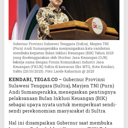
u
a
t
S
e
n
d
Gubernur Provinsi Sulawesi Tenggara (Sultra), Mayjen TNI
i
(Purn) Andi Sumangerukka menyampaikan kata sambutan
E
membuka kegiatan Bulan Inklusi Keuangan (BIK) Tahun 2025
k
yang diselenggarakan oleh Otoritas Jasa Keuangan (OJK)
bekerja sama dengan Forum Komunikasi Industri Jasa
o
Keuangan (FKIJK) Sultra di kawasan Eks MTQ, Kota Kendari,
n
Sabtu (25/10/2025). Foto: Laode Kaharmin @ 2025
o
KENDARI, TEGAS.CO –
Gubernur Provinsi
m
Sulawesi Tenggara (Sultra), Mayjen TNI (Purn)
i
M
Andi Sumangerukka, menegaskan pentingnya
a
pelaksanaan Bulan Inklusi Keuangan (BIK)
s
sebagai upaya nyata untuk memperkuat sendi-
y
sendi perekonomian masyarakat di Sultra.
a
r
Hal ini disampaikan Gubernur saat membuka
a