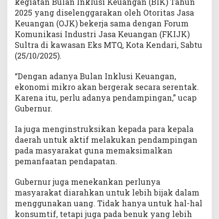
kegiatan Bulan Inklusi Keuangan (BIK) Tahun
k
2025 yang diselenggarakan oleh Otoritas Jasa
a
Keuangan (OJK) bekerja sama dengan Forum
t
Komunikasi Industri Jasa Keuangan (FKIJK)
Sultra di kawasan Eks MTQ, Kota Kendari, Sabtu
(25/10/2025).
“Dengan adanya Bulan Inklusi Keuangan,
ekonomi mikro akan bergerak secara serentak.
Karena itu, perlu adanya pendampingan,” ucap
Gubernur.
Ia juga menginstruksikan kepada para kepala
daerah untuk aktif melakukan pendampingan
pada masyarakat guna memaksimalkan
pemanfaatan pendapatan.
Gubernur juga menekankan perlunya
masyarakat diarahkan untuk lebih bijak dalam
menggunakan uang. Tidak hanya untuk hal-hal
konsumtif, tetapi juga pada benuk yang lebih