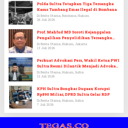
Polda Sultra Tetapkan Tiga Tersangka
Kasus Tambang Emas Ilegal di Bombana
Di Berita Utama, Bombana, Hukum
26 Juli 2026
Prof. Mahfud MD Soroti Kejanggalan
Pengalihan Penyelidikan Tersangka
Febrie Adriansyah
Di Berita Utama, Hukum, Jakarta
13 Juli 2026
Perkuat Advokasi Pers, Wakil Ketua PWI
Sultra Resmi Dilantik Menjadi Advokat
PERADI
Di Berita Utama, Hukum, Sultra
12 Juli 2026
KPH Sultra Bongkar Dugaan Korupsi
Rp890 Miliar, DPRD Sultra Gelar RDP
Di Berita Utama, Hukum, Sultra
7 Juli 2026