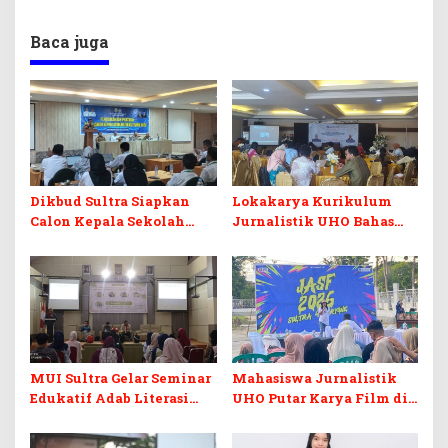
Baca juga
Dikbud Sultra Siapkan
Lokakarya Kurikulum
Calon Kepala Sekolah
Jurnalistik UHO Bahas
Berintegritas Lewat
Adaptasi Pembelajaran di
Pelatihan BCKS
Era AI
MUI Sultra Gelar Seminar
Mahasiswa Jurnalistik
Edukatif Adab Literasi
UHO Putar Karya Film di
Media Digital Perspektif
Taman Budaya Sultra
Islam