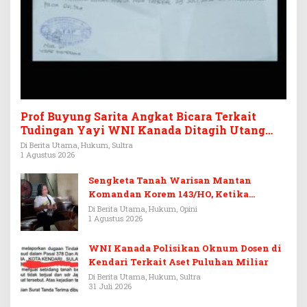
Prof Buyung Sarita Angkat Bicara Terkait
Tudingan Yayi WNI Kanada Ditagih Utang
Rp3,6 Miliar
Di Berita Utama, Hukum, Sultra
1 Agustus 2026
Sengketa Tanah Warisan Mantan
Komandan Korem 143/HO, Ketika
Warisan Menjadi Arena Pemerasan
Di Berita Utama, Hukum, Opini
1 Agustus 2026
WNI Kanada Polisikan Oknum Dosen di
Kendari Terkait Aset Puluhan Miliar
Di Berita Utama, Hukum, Sultra
31 Juli 2026