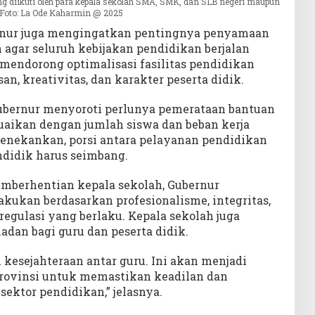
 diikuti oleh para kepala sekolah SMA, SMK, dan SLB negeri maupun
. Foto: La Ode Kaharmin @ 2025
rnur juga mengingatkan pentingnya penyamaan
h agar seluruh kebijakan pendidikan berjalan
a mendorong optimalisasi fasilitas pendidikan
, kreativitas, dan karakter peserta didik.
 Gubernur menyoroti perlunya pemerataan bantuan
uaikan dengan jumlah siswa dan beban kerja
enekankan, porsi antara pelayanan pendidikan
ndidik harus seimbang.
mberhentian kepala sekolah, Gubernur
ukan berdasarkan profesionalisme, integritas,
regulasi yang berlaku. Kepala sekolah juga
adan bagi guru dan peserta didik.
 kesejahteraan antar guru. Ini akan menjadi
rovinsi untuk memastikan keadilan dan
sektor pendidikan,” jelasnya.