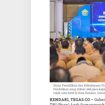
n
g
P
r
o
g
r
a
m
S
t
r
a
t
e
g
i
s
Dinas Pendidikan dan Kebudayaan Pro
N
Pendidikan yang diikuti oleh para ke
a
salah satu hotel di Kota Kendari, Sen
s
KENDARI, TEGAS.CO –
Guber
i
TNI (Purn) Andi Sumangeruk