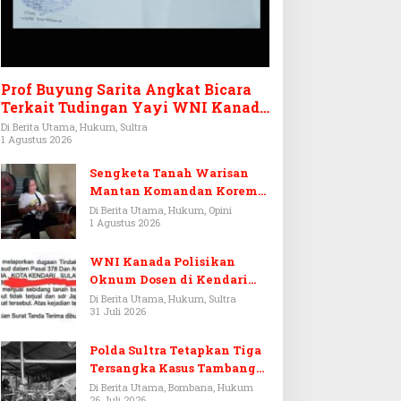
Prof Buyung Sarita Angkat Bicara
Terkait Tudingan Yayi WNI Kanada
Ditagih Utang Rp3,6 Miliar
Di Berita Utama, Hukum, Sultra
1 Agustus 2026
Sengketa Tanah Warisan
Mantan Komandan Korem
143/HO, Ketika Warisan
Di Berita Utama, Hukum, Opini
1 Agustus 2026
Menjadi Arena Pemerasan
WNI Kanada Polisikan
Oknum Dosen di Kendari
Terkait Aset Puluhan Miliar
Di Berita Utama, Hukum, Sultra
31 Juli 2026
Polda Sultra Tetapkan Tiga
Tersangka Kasus Tambang
Emas Ilegal di Bombana
Di Berita Utama, Bombana, Hukum
26 Juli 2026