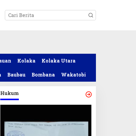
tutup
auan
Kolaka
Kolaka Utara
a
Baubau
Bombana
Wakatobi
Hukum