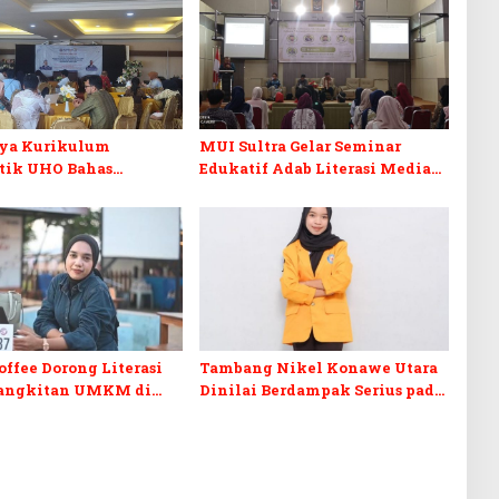
ya Kurikulum
MUI Sultra Gelar Seminar
stik UHO Bahas
Edukatif Adab Literasi Media
 Pembelajaran di Era
Digital Perspektif Islam
offee Dorong Literasi
Tambang Nikel Konawe Utara
angkitan UMKM di
Dinilai Berdampak Serius pada
rat
Pesisir dan Kehidupan
Nelayan