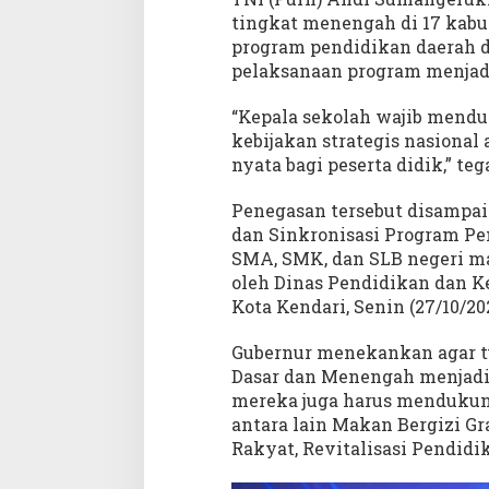
o
tingkat menengah di 17 kabu
n
program pendidikan daerah de
a
pelaksanaan program menjadi
l
“Kepala sekolah wajib mend
kebijakan strategis nasional
nyata bagi peserta didik,” teg
Penegasan tersebut disampa
dan Sinkronisasi Program Pen
SMA, SMK, dan SLB negeri mau
oleh Dinas Pendidikan dan Ke
Kota Kendari, Senin (27/10/20
Gubernur menekankan agar t
Dasar dan Menengah menjadi a
mereka juga harus mendukung 
antara lain Makan Bergizi Gr
Rakyat, Revitalisasi Pendidik