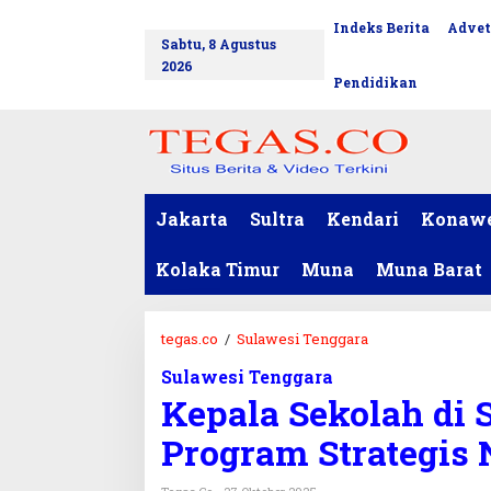
L
Indeks Berita
Advet
tutup
e
Sabtu, 8 Agustus
w
2026
a
Pendidikan
t
i
k
e
k
o
Jakarta
Sultra
Kendari
Konaw
n
t
Kolaka Timur
Muna
Muna Barat
e
n
tegas.co
/
Sulawesi Tenggara
K
e
Sulawesi Tenggara
p
Kepala Sekolah di 
a
l
Program Strategis 
a
S