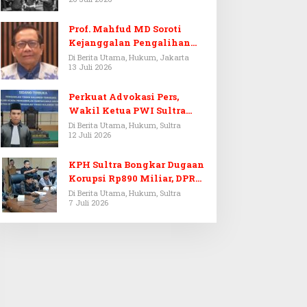
Prof. Mahfud MD Soroti
Kejanggalan Pengalihan
Penyelidikan Tersangka
Di Berita Utama, Hukum, Jakarta
13 Juli 2026
Febrie Adriansyah
Perkuat Advokasi Pers,
Wakil Ketua PWI Sultra
Resmi Dilantik Menjadi
Di Berita Utama, Hukum, Sultra
12 Juli 2026
Advokat PERADI
KPH Sultra Bongkar Dugaan
Korupsi Rp890 Miliar, DPRD
Sultra Gelar RDP
Di Berita Utama, Hukum, Sultra
7 Juli 2026