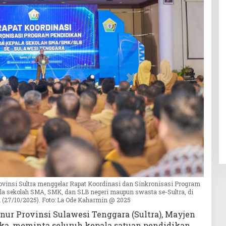
vinsi Sultra menggelar Rapat Koordinasi dan Sinkronisasi Program
pala sekolah SMA, SMK, dan SLB negeri maupun swasta se-Sultra, di
in (27/10/2025). Foto: La Ode Kaharmin @ 2025
nur Provinsi Sulawesi Tenggara (Sultra), Mayjen
ka, meminta seluruh kepala satuan pendidikan