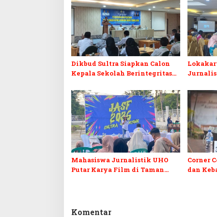
Dikbud Sultra Siapkan Calon
Lokakar
Kepala Sekolah Berintegritas
Jurnali
Lewat Pelatihan BCKS
Adaptasi
AI
Mahasiswa Jurnalistik UHO
Corner C
Putar Karya Film di Taman
dan Keb
Budaya Sultra
Muna Ba
Komentar