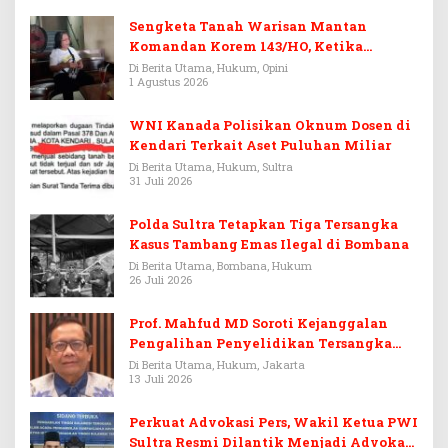
Sengketa Tanah Warisan Mantan
Komandan Korem 143/HO, Ketika
Warisan Menjadi Arena Pemerasan
Di Berita Utama, Hukum, Opini
1 Agustus 2026
WNI Kanada Polisikan Oknum Dosen di
Kendari Terkait Aset Puluhan Miliar
Di Berita Utama, Hukum, Sultra
31 Juli 2026
Polda Sultra Tetapkan Tiga Tersangka
Kasus Tambang Emas Ilegal di Bombana
Di Berita Utama, Bombana, Hukum
26 Juli 2026
Prof. Mahfud MD Soroti Kejanggalan
Pengalihan Penyelidikan Tersangka
Febrie Adriansyah
Di Berita Utama, Hukum, Jakarta
13 Juli 2026
Perkuat Advokasi Pers, Wakil Ketua PWI
Sultra Resmi Dilantik Menjadi Advokat