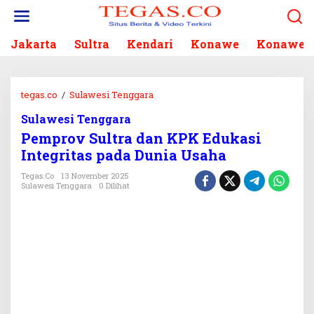
L
e
w
Jakarta
Sultra
Kendari
Konawe
Konawe S
a
t
i
k
tegas.co
/
Sulawesi Tenggara
P
e
e
k
Sulawesi Tenggara
m
o
Pemprov Sultra dan KPK Edukasi
p
n
r
Integritas pada Dunia Usaha
t
o
e
Tegas.co
13 November 2025
v
Sulawesi Tenggara
0 Dilihat
n
S
u
l
t
r
a
d
a
n