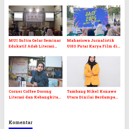
Berintegritas Lewat
Adaptasi Pembelajaran di
Pelatihan BCKS
Era AI
MUI Sultra Gelar Seminar
Mahasiswa Jurnalistik
Edukatif Adab Literasi
UHO Putar Karya Film di
Media Digital Perspektif
Taman Budaya Sultra
Islam
Corner Coffee Dorong
Tambang Nikel Konawe
Literasi dan Kebangkitan
Utara Dinilai Berdampak
UMKM di Muna Barat
Serius pada Pesisir dan
Kehidupan Nelayan
Komentar