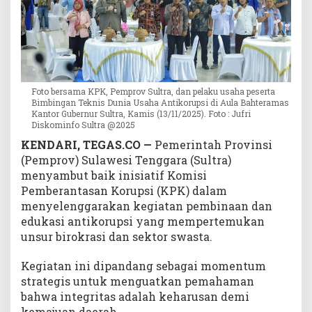
a
D
u
n
i
a
Foto bersama KPK, Pemprov Sultra, dan pelaku usaha peserta
U
Bimbingan Teknis Dunia Usaha Antikorupsi di Aula Bahteramas
s
Kantor Gubernur Sultra, Kamis (13/11/2025). Foto : Jufri
a
Diskominfo Sultra @2025
h
KENDARI, TEGAS.CO —
Pemerintah Provinsi
a
(Pemprov) Sulawesi Tenggara (Sultra)
menyambut baik inisiatif Komisi
Pemberantasan Korupsi (KPK) dalam
menyelenggarakan kegiatan pembinaan dan
edukasi antikorupsi yang mempertemukan
unsur birokrasi dan sektor swasta.
Kegiatan ini dipandang sebagai momentum
strategis untuk menguatkan pemahaman
bahwa integritas adalah keharusan demi
kemajuan daerah.