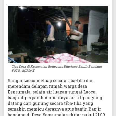
j
i
r
B
a
n
d
a
n
g
Tiga Desa di Kecamatan Bonegunu Diterjang Banjir Bandang
FOTO : MIRDAT
Sungai Laocu meluap secara tiba-tiba dan
merendam delapan rumah warga desa
Eensumala. selain air luapan sungai Laocu,
banjir diperparah munculnya air titipan yang
datang dari gunung secara tiba-tiba yang
semakin memicu derasnya arus banjir. Banjir
bandang di Desa Eensumala sekitar pukul 21:00