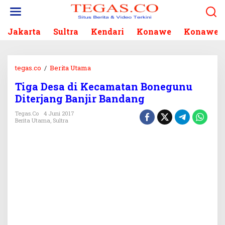
L
e
w
Jakarta
Sultra
Kendari
Konawe
Konawe S
a
t
i
k
tegas.co
/
Berita Utama
T
e
i
k
Tiga Desa di Kecamatan Bonegunu
g
o
Diterjang Banjir Bandang
a
n
D
Tegas.co
4 Juni 2017
t
e
Berita Utama
,
Sultra
e
s
n
a
d
i
K
e
c
a
m
a