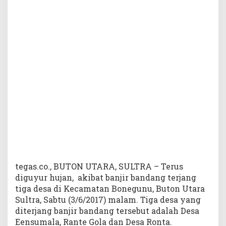
t
a
n
B
o
n
e
g
u
n
u
D
i
t
e
r
j
tegas.co., BUTON UTARA, SULTRA – Terus
a
diguyur hujan, akibat banjir bandang terjang
n
tiga desa di Kecamatan Bonegunu, Buton Utara
g
Sultra, Sabtu (3/6/2017) malam. Tiga desa yang
B
diterjang banjir bandang tersebut adalah Desa
a
Eensumala, Rante Gola dan Desa Ronta.
n