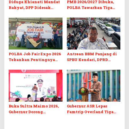
Diduga Khianati Mandat
PMB 2026/2027 Dibuka,
Rakyat, DPP Didesak
POLBA Tawarkan Tiga
Evaluasi Total Golkar
Prodi Baru dan Program
Morowali
Kuliah Gratis
POLBA Job Fair Expo 2026
Antrean BBM Panjang di
Tekankan Pentingnya
SPBU Kendari, DPRD
Skill dan Sertifikasi di Era
Sultra Duga Sistem
Digital
Barcode Curang
Buka Sultra Maimo 2026,
Gubernur ASR Lepas
Gubernur Dorong
Famtrip Overland Tiga
Digitalisasi UMKM
Kabupaten, Promosikan
Destinasi Unggulan
Daratan Sultra