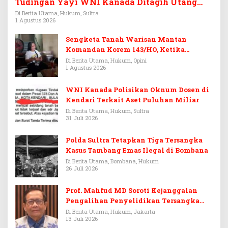
Tudingan Yayi WNI Kanada Ditagih Utang
Rp3,6 Miliar
Di Berita Utama, Hukum, Sultra
1 Agustus 2026
Sengketa Tanah Warisan Mantan
Komandan Korem 143/HO, Ketika
Warisan Menjadi Arena Pemerasan
Di Berita Utama, Hukum, Opini
1 Agustus 2026
WNI Kanada Polisikan Oknum Dosen di
Kendari Terkait Aset Puluhan Miliar
Di Berita Utama, Hukum, Sultra
31 Juli 2026
Polda Sultra Tetapkan Tiga Tersangka
Kasus Tambang Emas Ilegal di Bombana
Di Berita Utama, Bombana, Hukum
26 Juli 2026
Prof. Mahfud MD Soroti Kejanggalan
Pengalihan Penyelidikan Tersangka
Febrie Adriansyah
Di Berita Utama, Hukum, Jakarta
13 Juli 2026