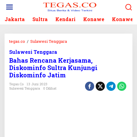
L
e
w
Jakarta
Sultra
Kendari
Konawe
Konawe S
a
t
i
k
tegas.co
/
Sulawesi Tenggara
B
e
a
k
Sulawesi Tenggara
h
o
Bahas Rencana Kerjasama,
a
n
s
Diskominfo Sultra Kunjungi
t
R
Diskominfo Jatim
e
e
n
n
Tegas.co
13 Juni 2023
Sulawesi Tenggara
0 Dilihat
c
a
n
a
K
e
r
j