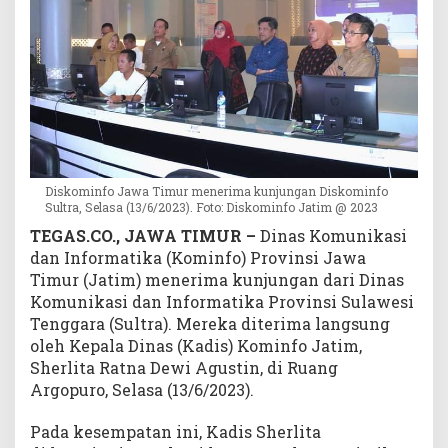
u
n
j
u
n
g
i
D
i
Diskominfo Jawa Timur menerima kunjungan Diskominfo
s
Sultra, Selasa (13/6/2023). Foto: Diskominfo Jatim @ 2023
k
TEGAS.CO., JAWA TIMUR –
Dinas Komunikasi
o
dan Informatika (Kominfo) Provinsi Jawa
m
Timur (Jatim) menerima kunjungan dari Dinas
i
n
Komunikasi dan Informatika Provinsi Sulawesi
f
Tenggara (Sultra). Mereka diterima langsung
o
oleh Kepala Dinas (Kadis) Kominfo Jatim,
J
Sherlita Ratna Dewi Agustin, di Ruang
a
Argopuro, Selasa (13/6/2023).
t
i
Pada kesempatan ini, Kadis Sherlita
m