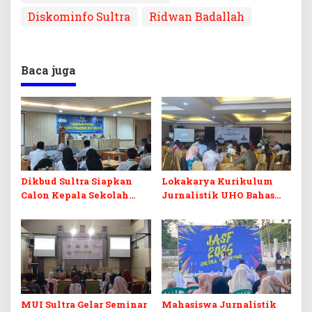
Diskominfo Sultra
Ridwan Badallah
Baca juga
Dikbud Sultra Siapkan
Lokakarya Kurikulum
Calon Kepala Sekolah
Jurnalistik UHO Bahas
Berintegritas Lewat
Adaptasi Pembelajaran di
Pelatihan BCKS
Era AI
MUI Sultra Gelar Seminar
Mahasiswa Jurnalistik