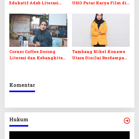
Edukatif Adab Literasi
UHO Putar Karya Film di
Media Digital Perspektif
Taman Budaya Sultra
Islam
Corner Coffee Dorong
Tambang Nikel Konawe
Literasi dan Kebangkitan
Utara Dinilai Berdampak
UMKM di Muna Barat
Serius pada Pesisir dan
Kehidupan Nelayan
Komentar
Hukum