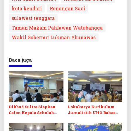
kota kendari
Renungan Suci
sulawesi tenggara
Taman Makam Pahlawan Watubangga
Wakil Gubernur Lukman Abunawas
Baca juga
Dikbud Sultra Siapkan
Lokakarya Kurikulum
Calon Kepala Sekolah
Jurnalistik UHO Bahas
Berintegritas Lewat
Adaptasi Pembelajaran di
Pelatihan BCKS
Era AI