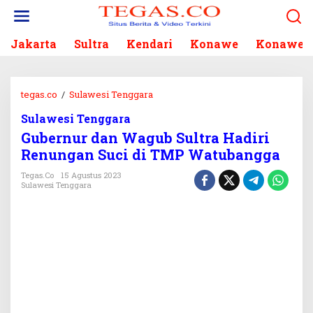
L
e
w
Jakarta
Sultra
Kendari
Konawe
Konawe S
a
t
i
k
tegas.co
/
Sulawesi Tenggara
G
e
u
k
Sulawesi Tenggara
b
o
Gubernur dan Wagub Sultra Hadiri
e
n
r
Renungan Suci di TMP Watubangga
t
n
e
Tegas.co
15 Agustus 2023
u
Sulawesi Tenggara
n
r
d
a
n
W
a
g
u
b