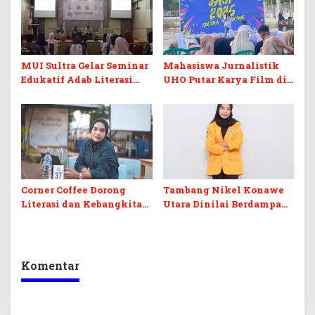
MUI Sultra Gelar Seminar
Mahasiswa Jurnalistik
Edukatif Adab Literasi
UHO Putar Karya Film di
Media Digital Perspektif
Taman Budaya Sultra
Islam
Corner Coffee Dorong
Tambang Nikel Konawe
Literasi dan Kebangkitan
Utara Dinilai Berdampak
UMKM di Muna Barat
Serius pada Pesisir dan
Kehidupan Nelayan
Komentar