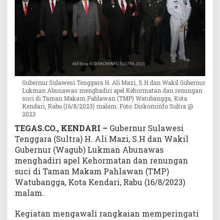
i
d
i
T
M
P
W
a
Gubernur Sulawesi Tenggara H. Ali Mazi, S.H dan Wakil Gubernur
t
Lukman Abunawas menghadiri apel Kehormatan dan renungan
u
suci di Taman Makam Pahlawan (TMP) Watubangga, Kota
Kendari, Rabu (16/8/2023) malam. Foto: Diskominfo Sultra @
b
2023
a
TEGAS.CO., KENDARI –
Gubernur Sulawesi
n
g
Tenggara (Sultra) H. Ali Mazi, S.H dan Wakil
g
Gubernur (Wagub) Lukman Abunawas
a
menghadiri apel Kehormatan dan renungan
suci di Taman Makam Pahlawan (TMP)
Watubangga, Kota Kendari, Rabu (16/8/2023)
malam.
Kegiatan mengawali rangkaian memperingati