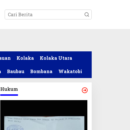
tutup
auan
Kolaka
Kolaka Utara
a
Baubau
Bombana
Wakatobi
Hukum