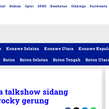
rial
Hukum
Opini
DPRD
Kesehatan
Olahraga
Pariwisata
e
Konawe Selatan
Konawe Utara
Konawe Kepul
Buton
Buton Selatan
Buton Tengah
Buton Utar
a talkshow sidang
 rocky gerung