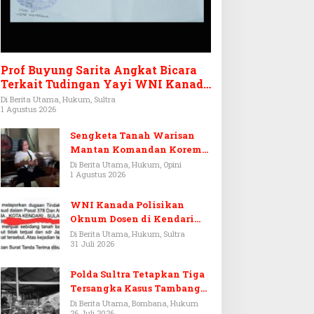
Prof Buyung Sarita Angkat Bicara
Terkait Tudingan Yayi WNI Kanada
Ditagih Utang Rp3,6 Miliar
Di Berita Utama, Hukum, Sultra
1 Agustus 2026
Sengketa Tanah Warisan
Mantan Komandan Korem
143/HO, Ketika Warisan
Di Berita Utama, Hukum, Opini
1 Agustus 2026
Menjadi Arena Pemerasan
WNI Kanada Polisikan
Oknum Dosen di Kendari
Terkait Aset Puluhan Miliar
Di Berita Utama, Hukum, Sultra
31 Juli 2026
Polda Sultra Tetapkan Tiga
Tersangka Kasus Tambang
Emas Ilegal di Bombana
Di Berita Utama, Bombana, Hukum
26 Juli 2026