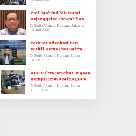
Prof. Mahfud MD Soroti
Kejanggalan Pengalihan
Penyelidikan Tersangka
Di Berita Utama, Hukum, Jakarta
13 Juli 2026
Febrie Adriansyah
Perkuat Advokasi Pers,
Wakil Ketua PWI Sultra
Resmi Dilantik Menjadi
Di Berita Utama, Hukum, Sultra
12 Juli 2026
Advokat PERADI
KPH Sultra Bongkar Dugaan
Korupsi Rp890 Miliar, DPRD
Sultra Gelar RDP
Di Berita Utama, Hukum, Sultra
7 Juli 2026