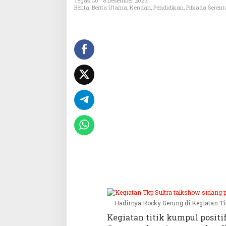
n
Tegas.co
8 Desember 2023
Berita
,
Berita Utama
,
Kendari
,
Pendidikan
,
Pilkada Serent
T
k
p
S
u
l
t
r
a
t
a
l
k
s
h
o
w
s
i
d
Hadirnya Rocky Gerung di Kegiatan Ti
a
Kegiatan titik kumpul positi
n