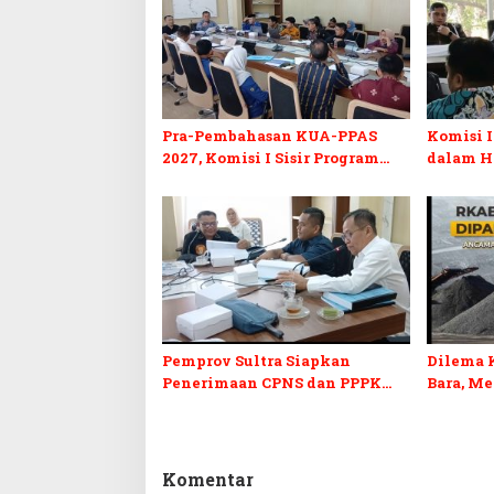
Pra-Pembahasan KUA-PPAS
Komisi I
2027, Komisi I Sisir Program
dalam H
Prioritas Berkelanjutan
2027 da
Pemprov Sultra Siapkan
Dilema 
Penerimaan CPNS dan PPPK
Bara, M
2027, DPRD Sultra Desak
Penerim
Formasi Disabilitas
Kepastia
Komentar