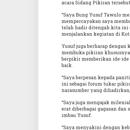
g
acara Sidang Pikiran tersebut
e
r
“Saya Bung Yusuf Tawulo me
u
mempercayakan saya membuka
n
telah hadir ditengah kita in
g
menjalankan kegiatan di Kota 
Yusuf juga berharap dengan k
membuka pikiran khususnya 
berpikir memberikan ide-ide
baik.
“Saya berpesan kepada paniti
ini sebagai forum tukar piki
narasumber yang dihadirkan,
“Saya juga mengajak milenia
erat diberbagai gagasan dan
imbau Yusuf.
“Saya menyakini dengan keb