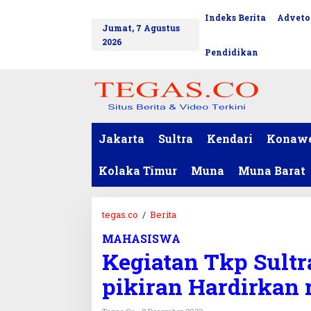
L
Indeks Berita
Adveto
tutup
e
Jumat, 7 Agustus
w
2026
a
Pendidikan
t
i
k
e
k
o
Jakarta
Sultra
Kendari
Konaw
n
t
Kolaka Timur
Muna
Muna Barat
e
n
tegas.co
/
Berita
K
e
MAHASISWA
g
Kegiatan Tkp Sultr
i
a
pikiran Hardirkan
t
a