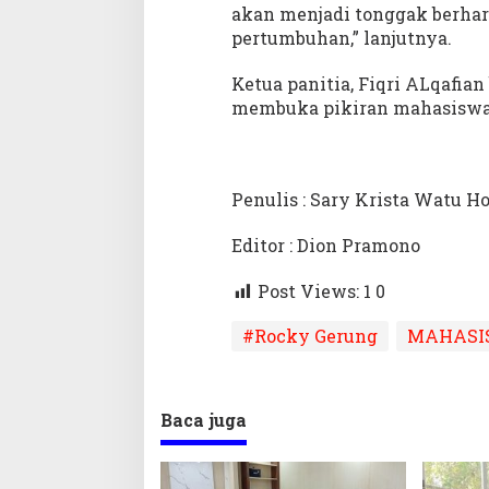
akan menjadi tonggak berhar
pertumbuhan,” lanjutnya.
Ketua panitia, Fiqri ALqafia
membuka pikiran mahasiswa
Penulis : Sary Krista Watu H
Editor : Dion Pramono
Post Views: 1
0
#Rocky Gerung
MAHASI
Baca juga