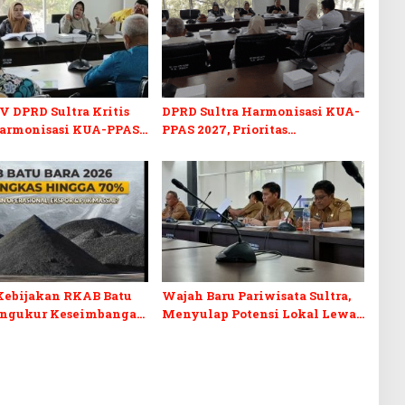
V DPRD Sultra Kritis
DPRD Sultra Harmonisasi KUA-
armonisasi KUA-PPAS
PPAS 2027, Prioritas
n Perubahan APBD 2026
Pendidikan, Kebudayaan, dan
Pelunasan Utang Infrastruktur
Kebijakan RKAB Batu
Wajah Baru Pariwisata Sultra,
engukur Keseimbangan
Menyulap Potensi Lokal Lewat
aan Negara dan
Sentuhan Digital dan
n Investasi
Penguatan Ekraf