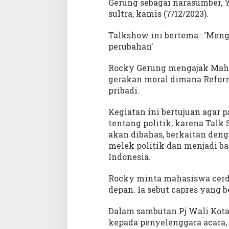
Gerung sebagai narasumber,
g
sultra, kamis (7/12/2023).
p
i
Talkshow ini bertema : ‘Meng
k
perubahan’
i
r
Rocky Gerung mengajak Maha
a
gerakan moral dimana Refor
n
H
pribadi.
a
r
Kegiatan ini bertujuan agar 
d
tentang politik, karena Talk
i
akan dibahas, berkaitan de
r
melek politik dan menjadi ba
k
Indonesia.
a
n
Rocky minta mahasiswa cerd
r
depan. Ia sebut capres yang 
o
c
Dalam sambutan Pj Wali Kot
k
kepada penyelenggara acara
y