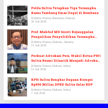
Polda Sultra Tetapkan Tiga Tersangka
Kasus Tambang Emas Ilegal di Bombana
Di Berita Utama, Bombana, Hukum
26 Juli 2026
Prof. Mahfud MD Soroti Kejanggalan
Pengalihan Penyelidikan Tersangka
Febrie Adriansyah
Di Berita Utama, Hukum, Jakarta
13 Juli 2026
Perkuat Advokasi Pers, Wakil Ketua PWI
Sultra Resmi Dilantik Menjadi Advokat
PERADI
Di Berita Utama, Hukum, Sultra
12 Juli 2026
KPH Sultra Bongkar Dugaan Korupsi
Rp890 Miliar, DPRD Sultra Gelar RDP
Di Berita Utama, Hukum, Sultra
7 Juli 2026