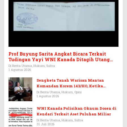
Prof Buyung Sarita Angkat Bicara Terkait
Tudingan Yayi WNI Kanada Ditagih Utang
Rp3,6 Miliar
Di Berita Utama, Hukum, Sultra
1 Agustus 2026
Sengketa Tanah Warisan Mantan
Komandan Korem 143/HO, Ketika
Warisan Menjadi Arena Pemerasan
Di Berita Utama, Hukum, Opini
1 Agustus 2026
WNI Kanada Polisikan Oknum Dosen di
Kendari Terkait Aset Puluhan Miliar
Di Berita Utama, Hukum, Sultra
31 Juli 2026