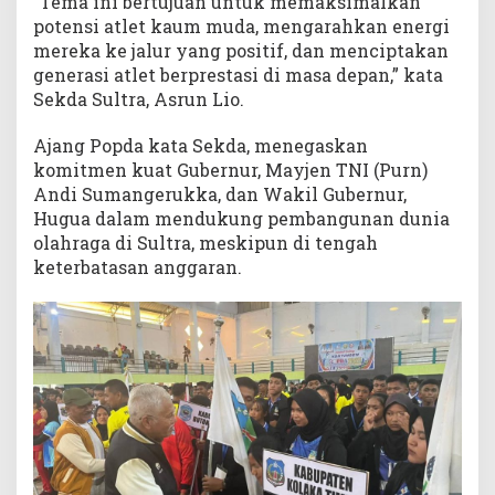
“Tema ini bertujuan untuk memaksimalkan
potensi atlet kaum muda, mengarahkan energi
mereka ke jalur yang positif, dan menciptakan
generasi atlet berprestasi di masa depan,” kata
Sekda Sultra, Asrun Lio.
Ajang Popda kata Sekda, menegaskan
komitmen kuat Gubernur, Mayjen TNI (Purn)
Andi Sumangerukka, dan Wakil Gubernur,
Hugua dalam mendukung pembangunan dunia
olahraga di Sultra, meskipun di tengah
keterbatasan anggaran.