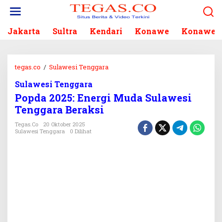
L
e
w
Jakarta
Sultra
Kendari
Konawe
Konawe S
a
t
i
k
tegas.co
/
Sulawesi Tenggara
P
e
o
k
Sulawesi Tenggara
p
o
Popda 2025: Energi Muda Sulawesi
d
n
a
Tenggara Beraksi
t
2
e
Tegas.co
20 Oktober 2025
0
Sulawesi Tenggara
0 Dilihat
n
2
5
:
E
n
e
r
g
i