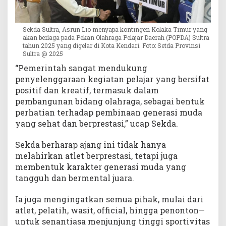
Sekda Sultra, Asrun Lio menyapa kontingen Kolaka Timur yang
akan berlaga pada Pekan Olahraga Pelajar Daerah (POPDA) Sultra
tahun 2025 yang digelar di Kota Kendari. Foto: Setda Provinsi
Sultra @ 2025
“Pemerintah sangat mendukung
penyelenggaraan kegiatan pelajar yang bersifat
positif dan kreatif, termasuk dalam
pembangunan bidang olahraga, sebagai bentuk
perhatian terhadap pembinaan generasi muda
yang sehat dan berprestasi,” ucap Sekda.
Sekda berharap ajang ini tidak hanya
melahirkan atlet berprestasi, tetapi juga
membentuk karakter generasi muda yang
tangguh dan bermental juara.
Ia juga mengingatkan semua pihak, mulai dari
atlet, pelatih, wasit, official, hingga penonton—
untuk senantiasa menjunjung tinggi sportivitas