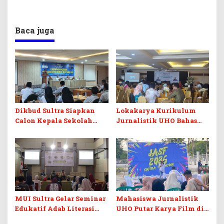
Baca juga
Dikbud Sultra Siapkan
Lokakarya Kurikulum
Calon Kepala Sekolah
Jurnalistik UHO Bahas
Berintegritas Lewat
Adaptasi Pembelajaran di
Pelatihan BCKS
Era AI
MUI Sultra Gelar Seminar
Mahasiswa Jurnalistik
Edukatif Adab Literasi
UHO Putar Karya Film di
Media Digital Perspektif
Taman Budaya Sultra