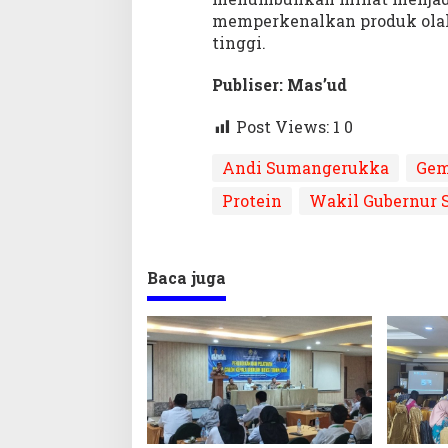
memperkenalkan produk olaha
tinggi.
Publiser: Mas’ud
Post Views: 1
0
Andi Sumangerukka
Gem
Protein
Wakil Gubernur S
Baca juga