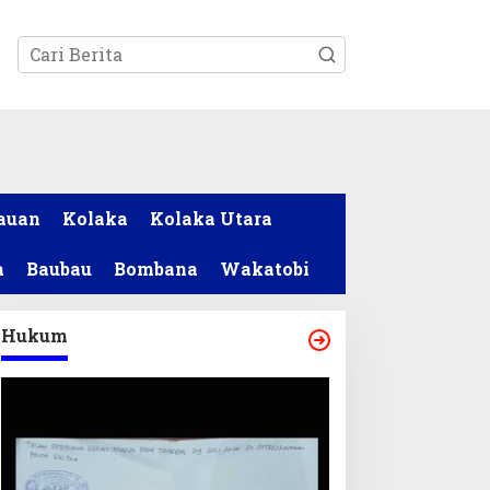
tutup
auan
Kolaka
Kolaka Utara
a
Baubau
Bombana
Wakatobi
Hukum