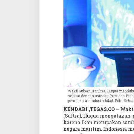
I
k
a
n
S
u
m
b
e
r
P
r
o
t
e
Wakil Gubernur Sultra, Hugua menduk
i
sejalan dengan astacita Presiden Prabo
n
peningkatan industri lokal. Foto: Setd
P
KENDARI ,TEGAS.CO –
Wakil
a
(Sultra), Hugua mengatakan,
l
karena ikan merupakan sumbe
i
negara maritim, Indonesia m
n