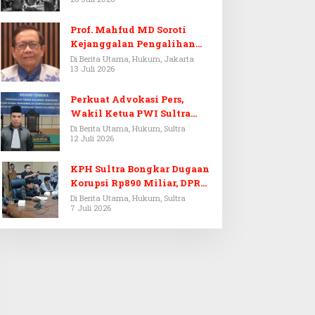
Prof. Mahfud MD Soroti
Kejanggalan Pengalihan
Penyelidikan Tersangka
Di Berita Utama, Hukum, Jakarta
13 Juli 2026
Febrie Adriansyah
Perkuat Advokasi Pers,
Wakil Ketua PWI Sultra
Resmi Dilantik Menjadi
Di Berita Utama, Hukum, Sultra
12 Juli 2026
Advokat PERADI
KPH Sultra Bongkar Dugaan
Korupsi Rp890 Miliar, DPRD
Sultra Gelar RDP
Di Berita Utama, Hukum, Sultra
7 Juli 2026