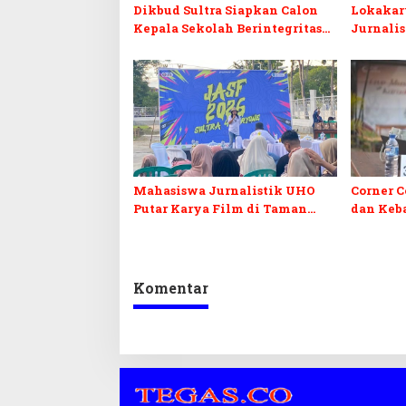
Dikbud Sultra Siapkan Calon
Lokakar
Kepala Sekolah Berintegritas
Jurnali
Lewat Pelatihan BCKS
Adaptasi
AI
Mahasiswa Jurnalistik UHO
Corner C
Putar Karya Film di Taman
dan Keb
Budaya Sultra
Muna Ba
Komentar