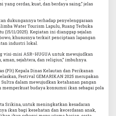
 yang cerdas, kuat, dan berdaya saing,” jelas
kan dukungannya terhadap penyelenggaraan
limba Water Tourism Lapulu, Ruang Terbuka
u (15/11/2025). Kegiatan ini dianggap sejalan
abowo, khususnya terkait penciptaan lapangan
atan industri lokal.
ung visi-misi ASR–HUGUA untuk mewujudkan
 aman, sejahtera, dan religius,” imbuhnya.
as (Plt) Kepala Dinas Kelautan dan Perikanan
enjelaskan, Festival GEMARIKAN 2025 merupakan
 Sultra dalam mewujudkan ketahanan pangan
an memperkuat budaya konsumsi ikan sebagai pola
ata Srikina, untuk meningkatkan kesadaran
ya ikan bagi kesehatan dan kecerdasan anak,
an ikan sebagai menu utama harian, serta