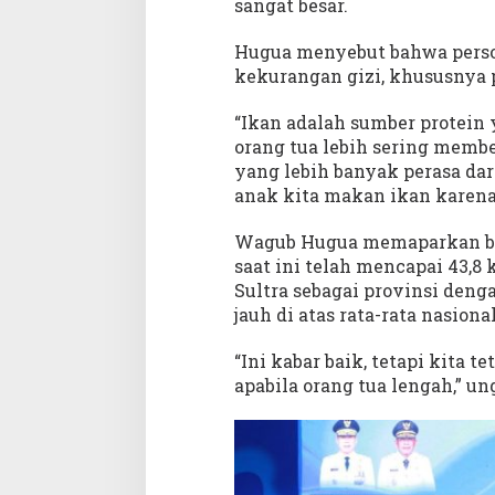
sangat besar.
g
A
Hugua menyebut bahwa persoa
m
a
kekurangan gizi, khususnya 
n
d
“Ikan adalah sumber protein 
a
orang tua lebih sering membe
n
yang lebih banyak perasa dar
T
anak kita makan ikan karena 
i
n
Wagub Hugua memaparkan ba
g
saat ini telah mencapai 43,8
g
Sultra sebagai provinsi deng
i
jauh di atas rata-rata nasion
“Ini kabar baik, tetapi kita 
apabila orang tua lengah,” u