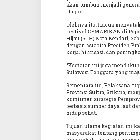
akan tumbuh menjadi generasi
Hugua.
Olehnya itu, Hugua menyata
Festival GEMARIKAN di Papa
Hijau (RTH) Kota Kendari, Sabt
dengan astacita Presiden Pr
kerja, hilirisasi, dan peningk
“Kegiatan ini juga menduk
Sulawesi Tenggara yang maju,
Sementara itu, Pelaksana tug
Provinsi Sultra, Srikina, m
komitmen strategis Pemprov
berbasis sumber daya laut d
hidup sehat.
Tujuan utama kegiatan ini k
masyarakat tentang pentingn
menumbuhkan minat menjadik