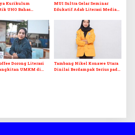
ya Kurikulum
MUI Sultra Gelar Seminar
stik UHO Bahas
Edukatif Adab Literasi Media
 Pembelajaran di Era
Digital Perspektif Islam
offee Dorong Literasi
Tambang Nikel Konawe Utara
angkitan UMKM di
Dinilai Berdampak Serius pada
rat
Pesisir dan Kehidupan
Nelayan