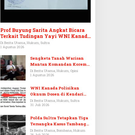
Prof Buyung Sarita Angkat Bicara
Terkait Tudingan Yayi WNI Kanada
Ditagih Utang Rp3,6 Miliar
Di Berita Utama, Hukum, Sultra
1 Agustus 2026
Sengketa Tanah Warisan
Mantan Komandan Korem
143/HO, Ketika Warisan
Di Berita Utama, Hukum, Opini
1 Agustus 2026
Menjadi Arena Pemerasan
WNI Kanada Polisikan
Oknum Dosen di Kendari
Terkait Aset Puluhan Miliar
Di Berita Utama, Hukum, Sultra
31 Juli 2026
Polda Sultra Tetapkan Tiga
Tersangka Kasus Tambang
Emas Ilegal di Bombana
Di Berita Utama, Bombana, Hukum
26 Juli 2026