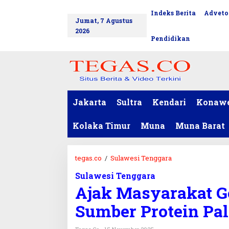
L
Indeks Berita
Adveto
tutup
e
Jumat, 7 Agustus
w
2026
a
Pendidikan
t
i
k
e
k
o
Jakarta
Sultra
Kendari
Konaw
n
t
Kolaka Timur
Muna
Muna Barat
e
n
tegas.co
/
Sulawesi Tenggara
A
j
Sulawesi Tenggara
a
Ajak Masyarakat G
k
M
Sumber Protein Pa
a
s