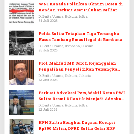
WNI Kanada Polisikan Oknum Dosen di
Kendari Terkait Aset Puluhan Miliar
Di Berita Utama, Hukum, Sultra
31 Juli 2026
Polda Sultra Tetapkan Tiga Tersangka
Kasus Tambang Emas Ilegal di Bombana
Di Berita Utama, Bombana, Hukum
26 Juli 2026
Prof. Mahfud MD Soroti Kejanggalan
Pengalihan Penyelidikan Tersangka
Febrie Adriansyah
Di Berita Utama, Hukum, Jakarta
13 Juli 2026
Perkuat Advokasi Pers, Wakil Ketua PWI
Sultra Resmi Dilantik Menjadi Advokat
PERADI
Di Berita Utama, Hukum, Sultra
12 Juli 2026
KPH Sultra Bongkar Dugaan Korupsi
Rp890 Miliar, DPRD Sultra Gelar RDP