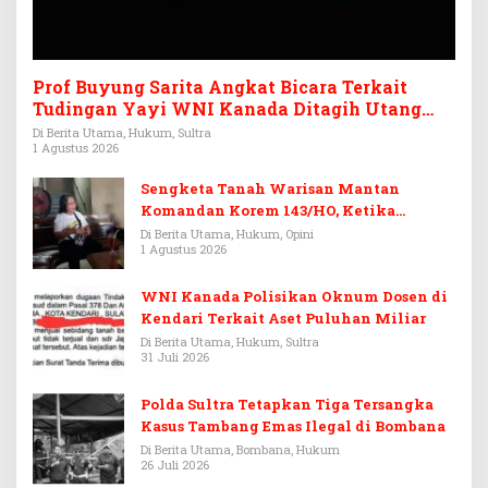
Prof Buyung Sarita Angkat Bicara Terkait
Tudingan Yayi WNI Kanada Ditagih Utang
Rp3,6 Miliar
Di Berita Utama, Hukum, Sultra
1 Agustus 2026
Sengketa Tanah Warisan Mantan
Komandan Korem 143/HO, Ketika
Warisan Menjadi Arena Pemerasan
Di Berita Utama, Hukum, Opini
1 Agustus 2026
WNI Kanada Polisikan Oknum Dosen di
Kendari Terkait Aset Puluhan Miliar
Di Berita Utama, Hukum, Sultra
31 Juli 2026
Polda Sultra Tetapkan Tiga Tersangka
Kasus Tambang Emas Ilegal di Bombana
Di Berita Utama, Bombana, Hukum
26 Juli 2026