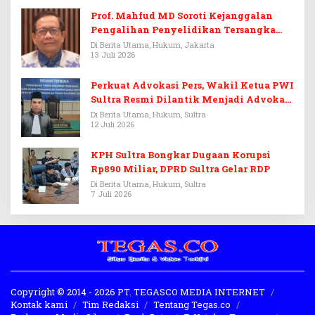
Prof. Mahfud MD Soroti Kejanggalan
Pengalihan Penyelidikan Tersangka
Febrie Adriansyah
Di Berita Utama, Hukum, Jakarta
13 Juli 2026
Perkuat Advokasi Pers, Wakil Ketua PWI
Sultra Resmi Dilantik Menjadi Advokat
PERADI
Di Berita Utama, Hukum, Sultra
12 Juli 2026
KPH Sultra Bongkar Dugaan Korupsi
Rp890 Miliar, DPRD Sultra Gelar RDP
Di Berita Utama, Hukum, Sultra
7 Juli 2026
Copyright © 2014 - 2026 PT. TEGASCO MEDIA INTERNET
Kontak kami
Tim Redaksi
Tentang Tegas.co