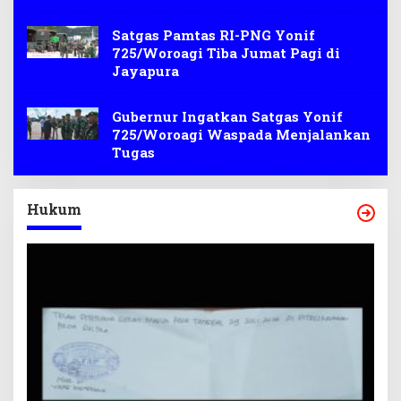
Satgas Pamtas RI-PNG Yonif
725/Woroagi Tiba Jumat Pagi di
Jayapura
Gubernur Ingatkan Satgas Yonif
725/Woroagi Waspada Menjalankan
Tugas
Hukum