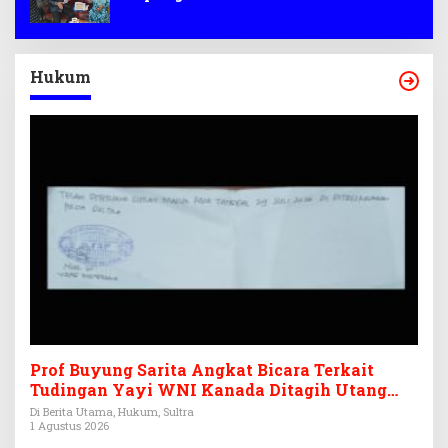
Hukum
Prof Buyung Sarita Angkat Bicara Terkait
Tudingan Yayi WNI Kanada Ditagih Utang
Rp3,6 Miliar
Di Berita Utama, Hukum, Sultra
1 Agustus 2026