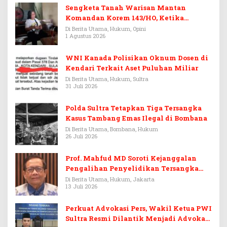
Sengketa Tanah Warisan Mantan
Komandan Korem 143/HO, Ketika
Warisan Menjadi Arena Pemerasan
Di Berita Utama, Hukum, Opini
1 Agustus 2026
WNI Kanada Polisikan Oknum Dosen di
Kendari Terkait Aset Puluhan Miliar
Di Berita Utama, Hukum, Sultra
31 Juli 2026
Polda Sultra Tetapkan Tiga Tersangka
Kasus Tambang Emas Ilegal di Bombana
Di Berita Utama, Bombana, Hukum
26 Juli 2026
Prof. Mahfud MD Soroti Kejanggalan
Pengalihan Penyelidikan Tersangka
Febrie Adriansyah
Di Berita Utama, Hukum, Jakarta
13 Juli 2026
Perkuat Advokasi Pers, Wakil Ketua PWI
Sultra Resmi Dilantik Menjadi Advokat