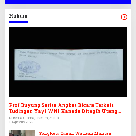
Hukum
Prof Buyung Sarita Angkat Bicara Terkait
Tudingan Yayi WNI Kanada Ditagih Utang
Rp3,6 Miliar
Di Berita Utama, Hukum, Sultra
1 Agustus 2026
Sengketa Tanah Warisan Mantan