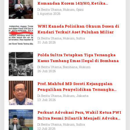
Komandan Korem 143/HO, Ketika
Warisan Menjadi Arena Pemerasan
Di Berita Utama, Hukum, Opini
1 Agustus 2026
WNI Kanada Polisikan Oknum Dosen di
Kendari Terkait Aset Puluhan Miliar
Di Berita Utama, Hukum, Sultra
31 Juli 2026
Polda Sultra Tetapkan Tiga Tersangka
Kasus Tambang Emas Ilegal di Bombana
Di Berita Utama, Bombana, Hukum
26 Juli 2026
Prof. Mahfud MD Soroti Kejanggalan
Pengalihan Penyelidikan Tersangka
Febrie Adriansyah
Di Berita Utama, Hukum, Jakarta
13 Juli 2026
Perkuat Advokasi Pers, Wakil Ketua PWI
Sultra Resmi Dilantik Menjadi Advokat
PERADI
Di Berita Utama, Hukum, Sultra
12 Juli 2026