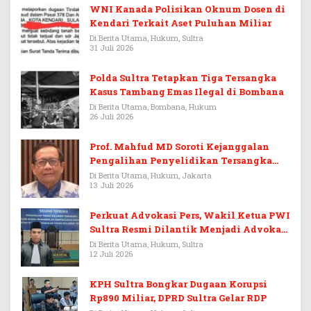
WNI Kanada Polisikan Oknum Dosen di
Kendari Terkait Aset Puluhan Miliar
Di Berita Utama, Hukum, Sultra
31 Juli 2026
Polda Sultra Tetapkan Tiga Tersangka
Kasus Tambang Emas Ilegal di Bombana
Di Berita Utama, Bombana, Hukum
26 Juli 2026
Prof. Mahfud MD Soroti Kejanggalan
Pengalihan Penyelidikan Tersangka
Febrie Adriansyah
Di Berita Utama, Hukum, Jakarta
13 Juli 2026
Perkuat Advokasi Pers, Wakil Ketua PWI
Sultra Resmi Dilantik Menjadi Advokat
PERADI
Di Berita Utama, Hukum, Sultra
12 Juli 2026
KPH Sultra Bongkar Dugaan Korupsi
Rp890 Miliar, DPRD Sultra Gelar RDP