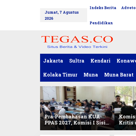
L
Indeks Berita
Adveto
tutup
e
Jumat, 7 Agustus
w
2026
a
Pendidikan
t
i
k
e
k
o
Jakarta
Sultra
Kendari
Konaw
n
t
Kolaka Timur
Muna
Muna Barat
e
n
Pra-Pembahasan KUA-
Komisi
PPAS 2027, Komisi I Sisir
Kritis
Program Prioritas
Harmo
Berkelanjutan
2027 d