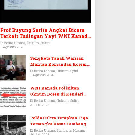
Prof Buyung Sarita Angkat Bicara
Terkait Tudingan Yayi WNI Kanada
Ditagih Utang Rp3,6 Miliar
Di Berita Utama, Hukum, Sultra
1 Agustus 2026
Sengketa Tanah Warisan
Mantan Komandan Korem
143/HO, Ketika Warisan
Di Berita Utama, Hukum, Opini
1 Agustus 2026
Menjadi Arena Pemerasan
WNI Kanada Polisikan
Oknum Dosen di Kendari
Terkait Aset Puluhan Miliar
Di Berita Utama, Hukum, Sultra
31 Juli 2026
Polda Sultra Tetapkan Tiga
Tersangka Kasus Tambang
Emas Ilegal di Bombana
Di Berita Utama, Bombana, Hukum
26 Juli 2026