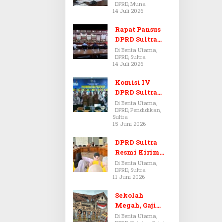
DPRD, Muna
Dugaan Jual
14 Juli 2026
Beli Tanah
Bermasalah di
Rapat Pansus
Muna
DPRD Sultra
Diskors Dua
Di Berita Utama,
DPRD, Sultra
Kali Akibat
14 Juli 2026
Ketidakhadira
n Pj Sekda
Komisi IV
DPRD Sultra
Kawal Hak
Di Berita Utama,
DPRD, Pendidikan,
Guru,
Sultra
Rencanakan
15 Juni 2026
Revisi Perda
Pendidikan
DPRD Sultra
Resmi Kirim
Aspirasi Tolak
Di Berita Utama,
DPRD, Sultra
Peraturan
11 Juni 2026
BPOM No. 5
Tahun 2026 ke
Sekolah
Komisi IX DPR
Megah, Gaji
RI
Guru Berdarah-
Di Berita Utama,