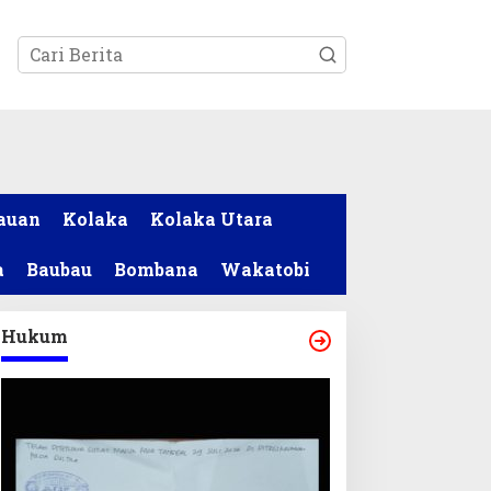
tutup
auan
Kolaka
Kolaka Utara
a
Baubau
Bombana
Wakatobi
Hukum