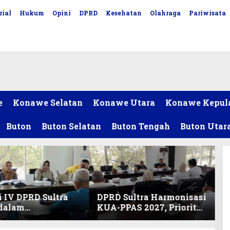
rial
Hukum
Opini
DPRD
Kesehatan
Olahraga
Pariwisata
e
Konawe Selatan
Konawe Utara
Konawe Kepul
Buton
Buton Selatan
Buton Tengah
Buton Utar
 IV DPRD Sultra
DPRD Sultra Harmonisasi
 dalam
KUA-PPAS 2027, Prioritas
nisasi KUA-PPAS
Pendidikan, Kebudayaan,
an Perubahan
dan Pelunasan Utang