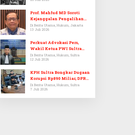
Prof. Mahfud MD Soroti
Kejanggalan Pengalihan
Penyelidikan Tersangka
Di Berita Utama, Hukum, Jakarta
13 Juli 2026
Febrie Adriansyah
Perkuat Advokasi Pers,
Wakil Ketua PWI Sultra
Resmi Dilantik Menjadi
Di Berita Utama, Hukum, Sultra
12 Juli 2026
Advokat PERADI
KPH Sultra Bongkar Dugaan
Korupsi Rp890 Miliar, DPRD
Sultra Gelar RDP
Di Berita Utama, Hukum, Sultra
7 Juli 2026