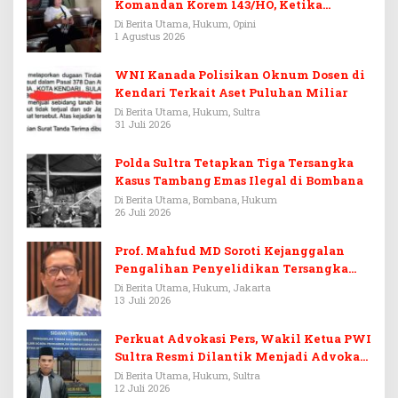
Komandan Korem 143/HO, Ketika
Warisan Menjadi Arena Pemerasan
Di Berita Utama, Hukum, Opini
1 Agustus 2026
WNI Kanada Polisikan Oknum Dosen di
Kendari Terkait Aset Puluhan Miliar
Di Berita Utama, Hukum, Sultra
31 Juli 2026
Polda Sultra Tetapkan Tiga Tersangka
Kasus Tambang Emas Ilegal di Bombana
Di Berita Utama, Bombana, Hukum
26 Juli 2026
Prof. Mahfud MD Soroti Kejanggalan
Pengalihan Penyelidikan Tersangka
Febrie Adriansyah
Di Berita Utama, Hukum, Jakarta
13 Juli 2026
Perkuat Advokasi Pers, Wakil Ketua PWI
Sultra Resmi Dilantik Menjadi Advokat
PERADI
Di Berita Utama, Hukum, Sultra
12 Juli 2026