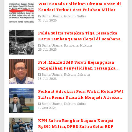
WNI Kanada Polisikan Oknum Dosen di
Kendari Terkait Aset Puluhan Miliar
Di Berita Utama, Hukum, Sultra
31 Juli 2026
Polda Sultra Tetapkan Tiga Tersangka
Kasus Tambang Emas Ilegal di Bombana
Di Berita Utama, Bombana, Hukum
26 Juli 2026
Prof. Mahfud MD Soroti Kejanggalan
Pengalihan Penyelidikan Tersangka
Febrie Adriansyah
Di Berita Utama, Hukum, Jakarta
13 Juli 2026
Perkuat Advokasi Pers, Wakil Ketua PWI
Sultra Resmi Dilantik Menjadi Advokat
PERADI
Di Berita Utama, Hukum, Sultra
12 Juli 2026
KPH Sultra Bongkar Dugaan Korupsi
Rp890 Miliar, DPRD Sultra Gelar RDP