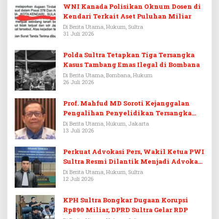
WNI Kanada Polisikan Oknum Dosen di
Kendari Terkait Aset Puluhan Miliar
Di Berita Utama, Hukum, Sultra
31 Juli 2026
Polda Sultra Tetapkan Tiga Tersangka
Kasus Tambang Emas Ilegal di Bombana
Di Berita Utama, Bombana, Hukum
26 Juli 2026
Prof. Mahfud MD Soroti Kejanggalan
Pengalihan Penyelidikan Tersangka
Febrie Adriansyah
Di Berita Utama, Hukum, Jakarta
13 Juli 2026
Perkuat Advokasi Pers, Wakil Ketua PWI
Sultra Resmi Dilantik Menjadi Advokat
PERADI
Di Berita Utama, Hukum, Sultra
12 Juli 2026
KPH Sultra Bongkar Dugaan Korupsi
Rp890 Miliar, DPRD Sultra Gelar RDP