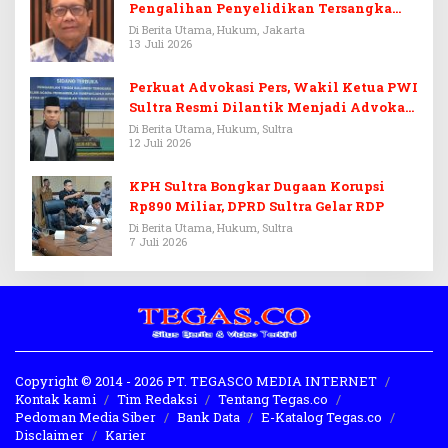
Pengalihan Penyelidikan Tersangka
Febrie Adriansyah
Di Berita Utama, Hukum, Jakarta
13 Juli 2026
Perkuat Advokasi Pers, Wakil Ketua PWI
Sultra Resmi Dilantik Menjadi Advokat
PERADI
Di Berita Utama, Hukum, Sultra
12 Juli 2026
KPH Sultra Bongkar Dugaan Korupsi
Rp890 Miliar, DPRD Sultra Gelar RDP
Di Berita Utama, Hukum, Sultra
7 Juli 2026
Copyright © 2014 - 2026 PT. TEGASCO MEDIA INTERNET
Kontak kami
Tim Redaksi
Tentang Tegas.co
Pedoman Media Siber
Bank Data
E-Katalog Tegas.co
Disclaimer
Karier