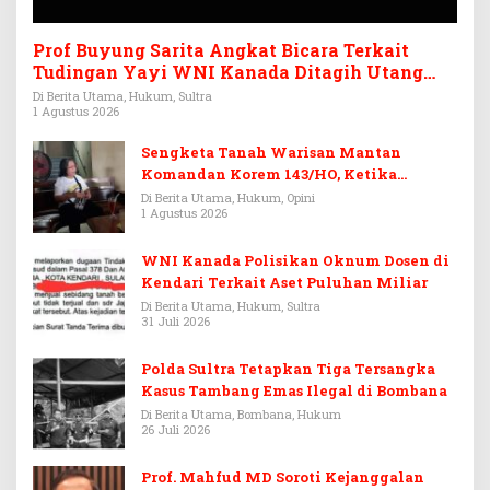
Prof Buyung Sarita Angkat Bicara Terkait
Tudingan Yayi WNI Kanada Ditagih Utang
Rp3,6 Miliar
Di Berita Utama, Hukum, Sultra
1 Agustus 2026
Sengketa Tanah Warisan Mantan
Komandan Korem 143/HO, Ketika
Warisan Menjadi Arena Pemerasan
Di Berita Utama, Hukum, Opini
1 Agustus 2026
WNI Kanada Polisikan Oknum Dosen di
Kendari Terkait Aset Puluhan Miliar
Di Berita Utama, Hukum, Sultra
31 Juli 2026
Polda Sultra Tetapkan Tiga Tersangka
Kasus Tambang Emas Ilegal di Bombana
Di Berita Utama, Bombana, Hukum
26 Juli 2026
Prof. Mahfud MD Soroti Kejanggalan