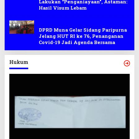
Lakukan “Penganiayaan”, Astaman:
Hasil Visum Lebam
Berita
DPRD Muna Gelar Sidang Paripurna
Jelang HUT RI ke 76, Penanganan
Covid-19 Jadi Agenda Bersama
Hukum