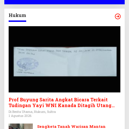
Hukum
Prof Buyung Sarita Angkat Bicara Terkait
Tudingan Yayi WNI Kanada Ditagih Utang
Rp3,6 Miliar
Di Berita Utama, Hukum, Sultra
1 Agustus 2026
Sengketa Tanah Warisan Mantan