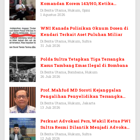
Komandan Korem 143/HO, Ketika
Warisan Menjadi Arena Pemerasan
Di Berita Utama, Hukum, Opini
1 Agustus 2026
WNI Kanada Polisikan Oknum Dosen di
Kendari Terkait Aset Puluhan Miliar
Di Berita Utama, Hukum, Sultra
31 Juli 2026
Polda Sultra Tetapkan Tiga Tersangka
Kasus Tambang Emas Ilegal di Bombana
Di Berita Utama, Bombana, Hukum
26 Juli 2026
Prof. Mahfud MD Soroti Kejanggalan
Pengalihan Penyelidikan Tersangka
Febrie Adriansyah
Di Berita Utama, Hukum, Jakarta
13 Juli 2026
Perkuat Advokasi Pers, Wakil Ketua PWI
Sultra Resmi Dilantik Menjadi Advokat
PERADI
Di Berita Utama, Hukum, Sultra
12 Juli 2026