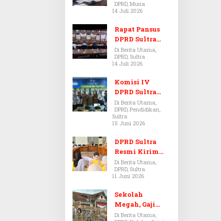
DPRD, Muna
Dugaan Jual
14 Juli 2026
Beli Tanah
Bermasalah di
Rapat Pansus
Muna
DPRD Sultra
Diskors Dua
Di Berita Utama,
DPRD, Sultra
Kali Akibat
14 Juli 2026
Ketidakhadira
n Pj Sekda
Komisi IV
DPRD Sultra
Kawal Hak
Di Berita Utama,
DPRD, Pendidikan,
Guru,
Sultra
Rencanakan
15 Juni 2026
Revisi Perda
Pendidikan
DPRD Sultra
Resmi Kirim
Aspirasi Tolak
Di Berita Utama,
DPRD, Sultra
Peraturan
11 Juni 2026
BPOM No. 5
Tahun 2026 ke
Sekolah
Komisi IX DPR
Megah, Gaji
RI
Guru Berdarah-
Di Berita Utama,