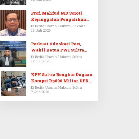
Prof. Mahfud MD Soroti
Kejanggalan Pengalihan
Penyelidikan Tersangka
Di Berita Utama, Hukum, Jakarta
13 Juli 2026
Febrie Adriansyah
Perkuat Advokasi Pers,
Wakil Ketua PWI Sultra
Resmi Dilantik Menjadi
Di Berita Utama, Hukum, Sultra
12 Juli 2026
Advokat PERADI
KPH Sultra Bongkar Dugaan
Korupsi Rp890 Miliar, DPRD
Sultra Gelar RDP
Di Berita Utama, Hukum, Sultra
7 Juli 2026