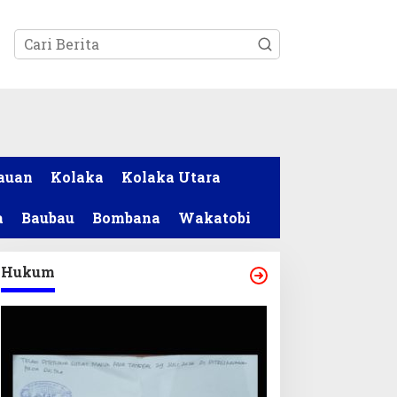
tutup
auan
Kolaka
Kolaka Utara
a
Baubau
Bombana
Wakatobi
Hukum