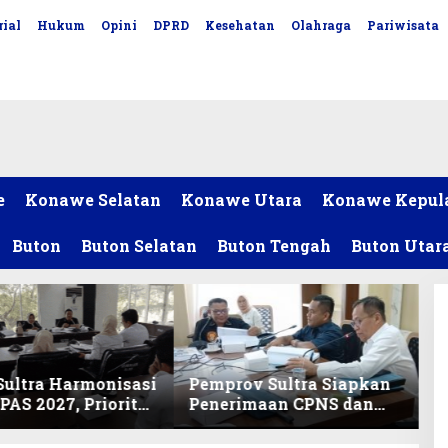
ial
Hukum
Opini
DPRD
Kesehatan
Olahraga
Pariwisata
e
Konawe Selatan
Konawe Utara
Konawe Kepul
Buton
Buton Selatan
Buton Tengah
Buton Utar
ultra Harmonisasi
Pemprov Sultra Siapkan
AS 2027, Prioritas
Penerimaan CPNS dan
ikan, Kebudayaan,
PPPK 2027, DPRD Sultra
lunasan Utang
Desak Formasi