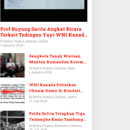
Prof Buyung Sarita Angkat Bicara
Terkait Tudingan Yayi WNI Kanada
Ditagih Utang Rp3,6 Miliar
Di Berita Utama, Hukum, Sultra
1 Agustus 2026
Sengketa Tanah Warisan
Mantan Komandan Korem
143/HO, Ketika Warisan
Di Berita Utama, Hukum, Opini
1 Agustus 2026
Menjadi Arena Pemerasan
WNI Kanada Polisikan
Oknum Dosen di Kendari
Terkait Aset Puluhan Miliar
Di Berita Utama, Hukum, Sultra
31 Juli 2026
Polda Sultra Tetapkan Tiga
Tersangka Kasus Tambang
Emas Ilegal di Bombana
Di Berita Utama, Bombana, Hukum
26 Juli 2026