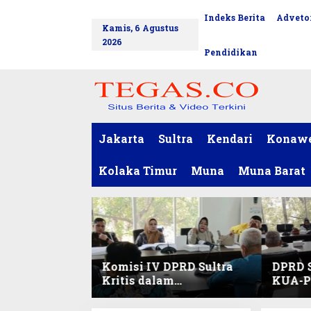
L
Indeks Berita
Advetor
tutup
e
Kamis, 6 Agustus
w
2026
a
Pendidikan
t
i
k
e
k
o
Jakarta
Sultra
Kendari
Konaw
n
t
Kolaka Timur
Muna
Muna Barat
e
n
Komisi IV DPRD Sultra
DPRD S
Kritis dalam
KUA-PP
Harmonisasi KUA-PPAS
Pendid
2027 dan Perubahan
dan Pe