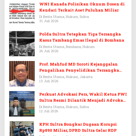
WNI Kanada Polisikan Oknum Dosen di
Kendari Terkait Aset Puluhan Miliar
Di Berita Utama, Hukum, Sultra
31 Juli 2026
Polda Sultra Tetapkan Tiga Tersangka
Kasus Tambang Emas Ilegal di Bombana
Di Berita Utama, Bombana, Hukum
26 Juli 2026
Prof. Mahfud MD Soroti Kejanggalan
Pengalihan Penyelidikan Tersangka
Febrie Adriansyah
Di Berita Utama, Hukum, Jakarta
13 Juli 2026
Perkuat Advokasi Pers, Wakil Ketua PWI
Sultra Resmi Dilantik Menjadi Advokat
PERADI
Di Berita Utama, Hukum, Sultra
12 Juli 2026
KPH Sultra Bongkar Dugaan Korupsi
Rp890 Miliar, DPRD Sultra Gelar RDP