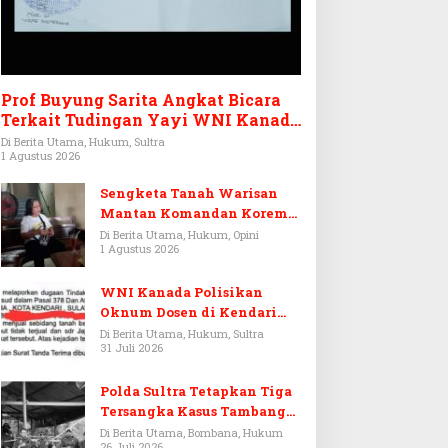
Prof Buyung Sarita Angkat Bicara
Terkait Tudingan Yayi WNI Kanada
Ditagih Utang Rp3,6 Miliar
Di Berita Utama, Hukum, Sultra
1 Agustus 2026
Sengketa Tanah Warisan
Mantan Komandan Korem
143/HO, Ketika Warisan
Di Berita Utama, Hukum, Opini
1 Agustus 2026
Menjadi Arena Pemerasan
WNI Kanada Polisikan
Oknum Dosen di Kendari
Terkait Aset Puluhan Miliar
Di Berita Utama, Hukum, Sultra
31 Juli 2026
Polda Sultra Tetapkan Tiga
Tersangka Kasus Tambang
Emas Ilegal di Bombana
Di Berita Utama, Bombana, Hukum
26 Juli 2026