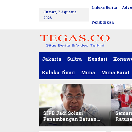
L
Indeks Berita
Adve
tutup
e
Jumat, 7 Agustus
w
2026
a
Pendidikan
t
i
k
e
k
o
Jakarta
Sultra
Kendari
Konaw
n
t
Kolaka Timur
Muna
Muna Barat
e
n
SIPB Jadi Solusi
Semar
Penambangan Batuan
Ratus
Komoditas ex-Golongan
Sekret
C di Sultra
Ikuti 