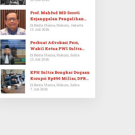
Prof. Mahfud MD Soroti
Kejanggalan Pengalihan
Penyelidikan Tersangka
Di Berita Utama, Hukum, Jakarta
13 Juli 2026
Febrie Adriansyah
Perkuat Advokasi Pers,
Wakil Ketua PWI Sultra
Resmi Dilantik Menjadi
Di Berita Utama, Hukum, Sultra
12 Juli 2026
Advokat PERADI
KPH Sultra Bongkar Dugaan
Korupsi Rp890 Miliar, DPRD
Sultra Gelar RDP
Di Berita Utama, Hukum, Sultra
7 Juli 2026