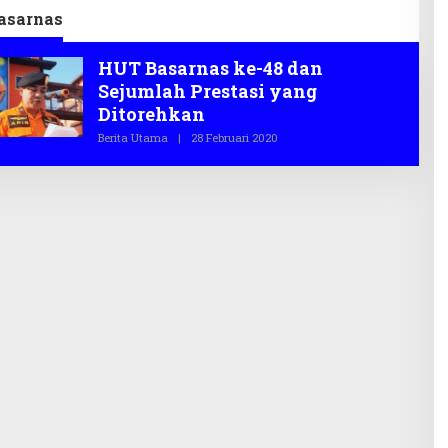
asarnas
HUT Basarnas ke-48 dan
Sejumlah Prestasi yang
Ditorehkan
Berita Utama
|
28 Februari 2020
O
L
E
H
T
E
G
A
S
.
C
O