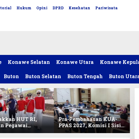
torial
Hukum
Opini
DPRD
Kesehatan
Pariwisata
e
Konawe Selatan
Konawe Utara
Konawe Kepul
Buton
Buton Selatan
Buton Tengah
Buton Utar
akkan HUT RI,
Pra-Pembahasan KUA-
an Pegawai
PPAS 2027, Komisi I Sisir
ariat DPRD Sultra
Program Prioritas
Lomba Bola Gotong
Berkelanjutan