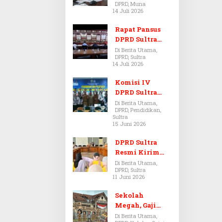
DPRD, Muna
Dugaan Jual
14 Juli 2026
Beli Tanah
Bermasalah di
Rapat Pansus
Muna
DPRD Sultra
Diskors Dua
Di Berita Utama,
DPRD, Sultra
Kali Akibat
14 Juli 2026
Ketidakhadira
n Pj Sekda
Komisi IV
DPRD Sultra
Kawal Hak
Di Berita Utama,
DPRD, Pendidikan,
Guru,
Sultra
Rencanakan
15 Juni 2026
Revisi Perda
Pendidikan
DPRD Sultra
Resmi Kirim
Aspirasi Tolak
Di Berita Utama,
DPRD, Sultra
Peraturan
11 Juni 2026
BPOM No. 5
Tahun 2026 ke
Sekolah
Komisi IX DPR
Megah, Gaji
RI
Guru Berdarah-
Di Berita Utama,