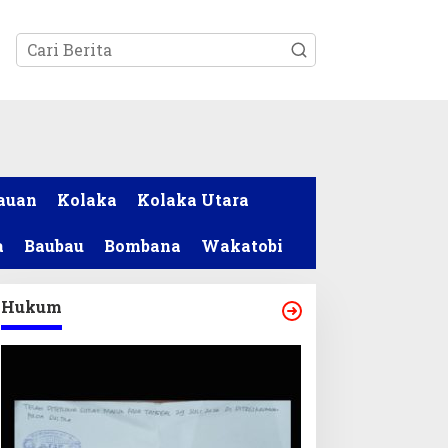
tutup
auan
Kolaka
Kolaka Utara
a
Baubau
Bombana
Wakatobi
Hukum