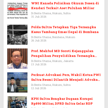
WNI Kanada Polisikan Oknum Dosen di
Kendari Terkait Aset Puluhan Miliar
Di Berita Utama, Hukum, Sultra
31 Juli 2026
Polda Sultra Tetapkan Tiga Tersangka
Kasus Tambang Emas Ilegal di Bombana
Di Berita Utama, Bombana, Hukum
26 Juli 2026
Prof. Mahfud MD Soroti Kejanggalan
Pengalihan Penyelidikan Tersangka
Febrie Adriansyah
Di Berita Utama, Hukum, Jakarta
13 Juli 2026
Perkuat Advokasi Pers, Wakil Ketua PWI
Sultra Resmi Dilantik Menjadi Advokat
PERADI
Di Berita Utama, Hukum, Sultra
12 Juli 2026
KPH Sultra Bongkar Dugaan Korupsi
Rp890 Miliar, DPRD Sultra Gelar RDP