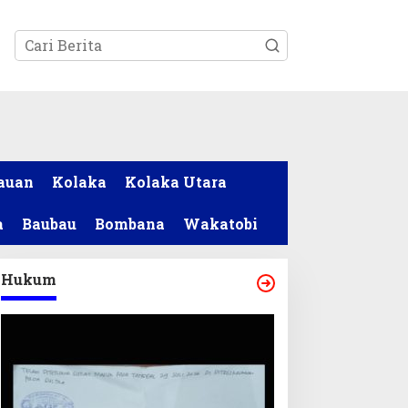
tutup
auan
Kolaka
Kolaka Utara
a
Baubau
Bombana
Wakatobi
Hukum