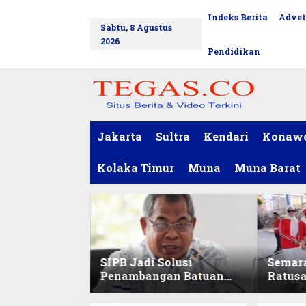
L
Indeks Berita
Advet
tutup
e
Sabtu, 8 Agustus
w
2026
a
Pendidikan
t
i
k
e
k
o
Jakarta
Sultra
Kendari
Konaw
n
t
Kolaka Timur
Muna
Muna Barat
e
n
SIPB Jadi Solusi
Semar
Penambangan Batuan
Ratus
Komoditas ex-Golongan
Sekret
C di Sultra
Ikuti 