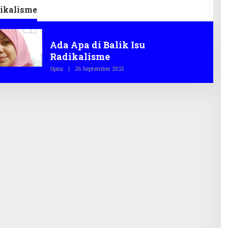
dikalisme
Opini
Ada Apa di Balik Isu
Radikalisme
Opini
|
26 September 2021
O
L
E
H
T
E
G
A
S
.
C
O