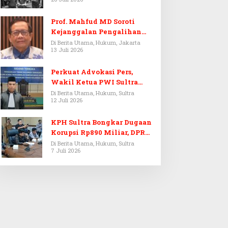
Prof. Mahfud MD Soroti
Kejanggalan Pengalihan
Penyelidikan Tersangka
Di Berita Utama, Hukum, Jakarta
13 Juli 2026
Febrie Adriansyah
Perkuat Advokasi Pers,
Wakil Ketua PWI Sultra
Resmi Dilantik Menjadi
Di Berita Utama, Hukum, Sultra
12 Juli 2026
Advokat PERADI
KPH Sultra Bongkar Dugaan
Korupsi Rp890 Miliar, DPRD
Sultra Gelar RDP
Di Berita Utama, Hukum, Sultra
7 Juli 2026