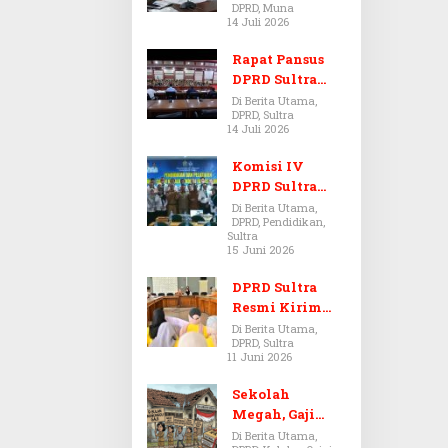
DPRD, Muna
Dugaan Jual
14 Juli 2026
Beli Tanah
Bermasalah di
Rapat Pansus
Muna
DPRD Sultra
Diskors Dua
Di Berita Utama,
DPRD, Sultra
Kali Akibat
14 Juli 2026
Ketidakhadira
n Pj Sekda
Komisi IV
DPRD Sultra
Kawal Hak
Di Berita Utama,
DPRD, Pendidikan,
Guru,
Sultra
Rencanakan
15 Juni 2026
Revisi Perda
Pendidikan
DPRD Sultra
Resmi Kirim
Aspirasi Tolak
Di Berita Utama,
DPRD, Sultra
Peraturan
11 Juni 2026
BPOM No. 5
Tahun 2026 ke
Sekolah
Komisi IX DPR
Megah, Gaji
RI
Guru Berdarah-
Di Berita Utama,