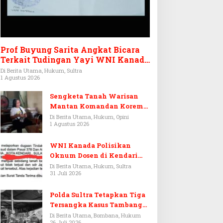
Prof Buyung Sarita Angkat Bicara
Terkait Tudingan Yayi WNI Kanada
Ditagih Utang Rp3,6 Miliar
Di Berita Utama, Hukum, Sultra
1 Agustus 2026
Sengketa Tanah Warisan
Mantan Komandan Korem
143/HO, Ketika Warisan
Di Berita Utama, Hukum, Opini
1 Agustus 2026
Menjadi Arena Pemerasan
WNI Kanada Polisikan
Oknum Dosen di Kendari
Terkait Aset Puluhan Miliar
Di Berita Utama, Hukum, Sultra
31 Juli 2026
Polda Sultra Tetapkan Tiga
Tersangka Kasus Tambang
Emas Ilegal di Bombana
Di Berita Utama, Bombana, Hukum
26 Juli 2026