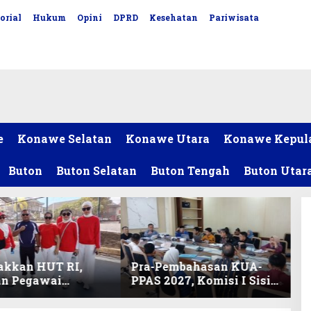
orial
Hukum
Opini
DPRD
Kesehatan
Pariwisata
e
Konawe Selatan
Konawe Utara
Konawe Kepul
Buton
Buton Selatan
Buton Tengah
Buton Utar
akkan HUT RI,
Pra-Pembahasan KUA-
an Pegawai
PPAS 2027, Komisi I Sisir
ariat DPRD Sultra
Program Prioritas
Lomba Bola Gotong
Berkelanjutan