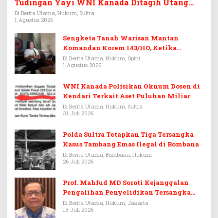
Tudingan Yayi WNI Kanada Ditagih Utang
Rp3,6 Miliar
Di Berita Utama, Hukum, Sultra
1 Agustus 2026
Sengketa Tanah Warisan Mantan
Komandan Korem 143/HO, Ketika
Warisan Menjadi Arena Pemerasan
Di Berita Utama, Hukum, Opini
1 Agustus 2026
WNI Kanada Polisikan Oknum Dosen di
Kendari Terkait Aset Puluhan Miliar
Di Berita Utama, Hukum, Sultra
31 Juli 2026
Polda Sultra Tetapkan Tiga Tersangka
Kasus Tambang Emas Ilegal di Bombana
Di Berita Utama, Bombana, Hukum
26 Juli 2026
Prof. Mahfud MD Soroti Kejanggalan
Pengalihan Penyelidikan Tersangka
Febrie Adriansyah
Di Berita Utama, Hukum, Jakarta
13 Juli 2026