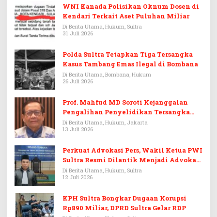
WNI Kanada Polisikan Oknum Dosen di
Kendari Terkait Aset Puluhan Miliar
Di Berita Utama, Hukum, Sultra
31 Juli 2026
Polda Sultra Tetapkan Tiga Tersangka
Kasus Tambang Emas Ilegal di Bombana
Di Berita Utama, Bombana, Hukum
26 Juli 2026
Prof. Mahfud MD Soroti Kejanggalan
Pengalihan Penyelidikan Tersangka
Febrie Adriansyah
Di Berita Utama, Hukum, Jakarta
13 Juli 2026
Perkuat Advokasi Pers, Wakil Ketua PWI
Sultra Resmi Dilantik Menjadi Advokat
PERADI
Di Berita Utama, Hukum, Sultra
12 Juli 2026
KPH Sultra Bongkar Dugaan Korupsi
Rp890 Miliar, DPRD Sultra Gelar RDP