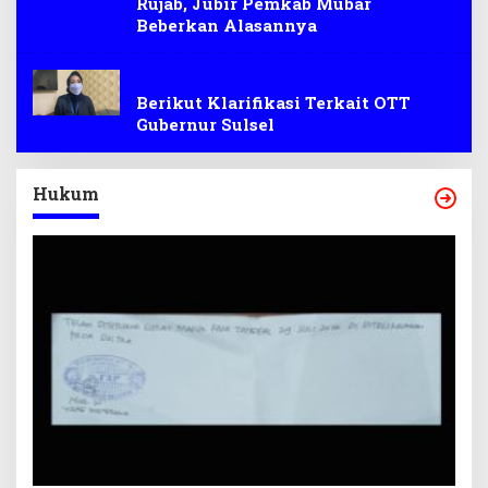
Rujab, Jubir Pemkab Mubar
Beberkan Alasannya
OTT
Berikut Klarifikasi Terkait OTT
Gubernur Sulsel
Hukum