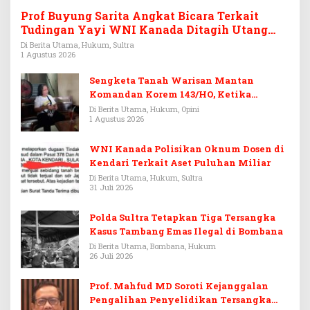
Prof Buyung Sarita Angkat Bicara Terkait
Tudingan Yayi WNI Kanada Ditagih Utang
Rp3,6 Miliar
Di Berita Utama, Hukum, Sultra
1 Agustus 2026
Sengketa Tanah Warisan Mantan
Komandan Korem 143/HO, Ketika
Warisan Menjadi Arena Pemerasan
Di Berita Utama, Hukum, Opini
1 Agustus 2026
WNI Kanada Polisikan Oknum Dosen di
Kendari Terkait Aset Puluhan Miliar
Di Berita Utama, Hukum, Sultra
31 Juli 2026
Polda Sultra Tetapkan Tiga Tersangka
Kasus Tambang Emas Ilegal di Bombana
Di Berita Utama, Bombana, Hukum
26 Juli 2026
Prof. Mahfud MD Soroti Kejanggalan
Pengalihan Penyelidikan Tersangka