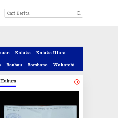
tutup
auan
Kolaka
Kolaka Utara
a
Baubau
Bombana
Wakatobi
Hukum