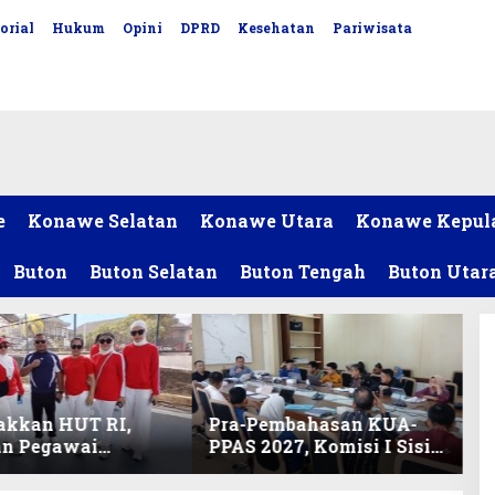
orial
Hukum
Opini
DPRD
Kesehatan
Pariwisata
e
Konawe Selatan
Konawe Utara
Konawe Kepul
Buton
Buton Selatan
Buton Tengah
Buton Utar
akkan HUT RI,
Pra-Pembahasan KUA-
an Pegawai
PPAS 2027, Komisi I Sisir
ariat DPRD Sultra
Program Prioritas
Lomba Bola Gotong
Berkelanjutan