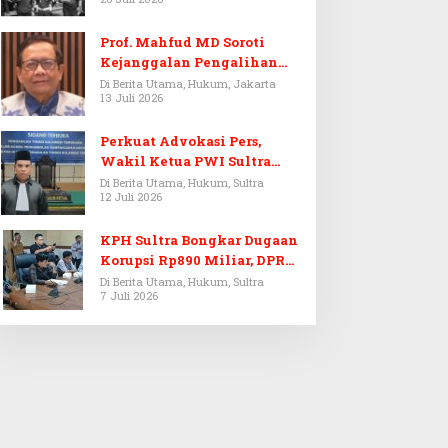
Prof. Mahfud MD Soroti
Kejanggalan Pengalihan
Penyelidikan Tersangka
Di Berita Utama, Hukum, Jakarta
13 Juli 2026
Febrie Adriansyah
Perkuat Advokasi Pers,
Wakil Ketua PWI Sultra
Resmi Dilantik Menjadi
Di Berita Utama, Hukum, Sultra
12 Juli 2026
Advokat PERADI
KPH Sultra Bongkar Dugaan
Korupsi Rp890 Miliar, DPRD
Sultra Gelar RDP
Di Berita Utama, Hukum, Sultra
7 Juli 2026