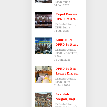
DPRD, Muna
Dugaan Jual
14 Juli 2026
Beli Tanah
Bermasalah di
Rapat Pansus
Muna
DPRD Sultra
Diskors Dua
Di Berita Utama,
DPRD, Sultra
Kali Akibat
14 Juli 2026
Ketidakhadira
n Pj Sekda
Komisi IV
DPRD Sultra
Kawal Hak
Di Berita Utama,
DPRD, Pendidikan,
Guru,
Sultra
Rencanakan
15 Juni 2026
Revisi Perda
Pendidikan
DPRD Sultra
Resmi Kirim
Aspirasi Tolak
Di Berita Utama,
DPRD, Sultra
Peraturan
11 Juni 2026
BPOM No. 5
Tahun 2026 ke
Sekolah
Komisi IX DPR
Megah, Gaji
RI
Guru Berdarah-
Di Berita Utama,