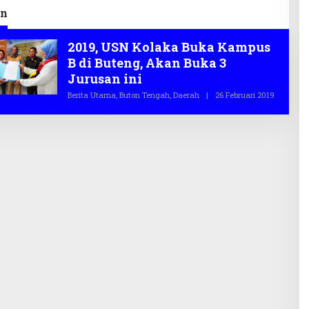
an
2019, USN Kolaka Buka Kampus
B di Buteng, Akan Buka 3
Jurusan ini
Berita Utama
,
Buton Tengah
,
Daerah
|
26 Februari 2019
O
L
E
H
T
E
G
A
S
.
C
O