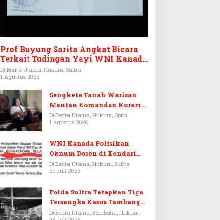
Prof Buyung Sarita Angkat Bicara
Terkait Tudingan Yayi WNI Kanada
Ditagih Utang Rp3,6 Miliar
Di Berita Utama, Hukum, Sultra
1 Agustus 2026
Sengketa Tanah Warisan
Mantan Komandan Korem
143/HO, Ketika Warisan
Di Berita Utama, Hukum, Opini
1 Agustus 2026
Menjadi Arena Pemerasan
WNI Kanada Polisikan
Oknum Dosen di Kendari
Terkait Aset Puluhan Miliar
Di Berita Utama, Hukum, Sultra
31 Juli 2026
Polda Sultra Tetapkan Tiga
Tersangka Kasus Tambang
Emas Ilegal di Bombana
Di Berita Utama, Bombana, Hukum
26 Juli 2026