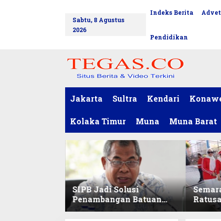
L
Indeks Berita
Advet
tutup
e
Sabtu, 8 Agustus
w
2026
a
Pendidikan
t
i
k
e
k
o
Jakarta
Sultra
Kendari
Konaw
n
t
Kolaka Timur
Muna
Muna Barat
e
n
SIPB Jadi Solusi
Semar
Penambangan Batuan
Ratus
Komoditas ex-Golongan
Sekret
C di Sultra
Ikuti 