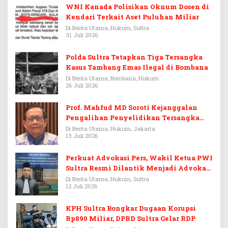
WNI Kanada Polisikan Oknum Dosen di
Kendari Terkait Aset Puluhan Miliar
Di Berita Utama, Hukum, Sultra
31 Juli 2026
Polda Sultra Tetapkan Tiga Tersangka
Kasus Tambang Emas Ilegal di Bombana
Di Berita Utama, Bombana, Hukum
26 Juli 2026
Prof. Mahfud MD Soroti Kejanggalan
Pengalihan Penyelidikan Tersangka
Febrie Adriansyah
Di Berita Utama, Hukum, Jakarta
13 Juli 2026
Perkuat Advokasi Pers, Wakil Ketua PWI
Sultra Resmi Dilantik Menjadi Advokat
PERADI
Di Berita Utama, Hukum, Sultra
12 Juli 2026
KPH Sultra Bongkar Dugaan Korupsi
Rp890 Miliar, DPRD Sultra Gelar RDP