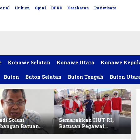
orial
Hukum
Opini
DPRD
Kesehatan
Pariwisata
e
Konawe Selatan
Konawe Utara
Konawe Kepul
Buton
Buton Selatan
Buton Tengah
Buton Utar
adi Solusi
Semarakkan HUT RI,
bangan Batuan
Ratusan Pegawai
itas ex-Golongan
Sekretariat DPRD Sultra
ltra
Ikuti Lomba Bola Gotong