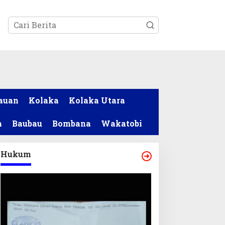
tutup
auan
Kolaka
Kolaka Utara
a
Baubau
Bombana
Wakatobi
Hukum