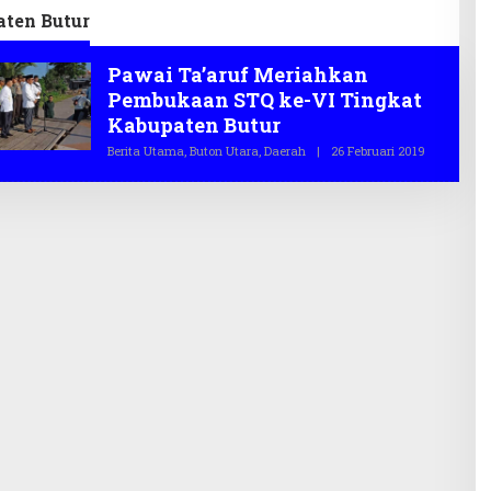
ten Butur
Pawai Ta’aruf Meriahkan
Pembukaan STQ ke-VI Tingkat
Kabupaten Butur
Berita Utama
,
Buton Utara
,
Daerah
|
26 Februari 2019
O
L
E
H
T
E
G
A
S
.
C
O