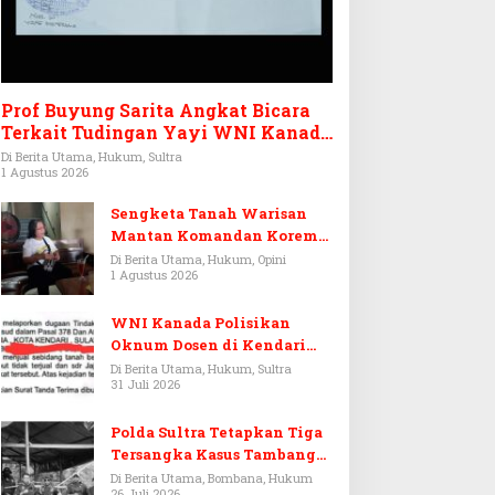
Prof Buyung Sarita Angkat Bicara
Terkait Tudingan Yayi WNI Kanada
Ditagih Utang Rp3,6 Miliar
Di Berita Utama, Hukum, Sultra
1 Agustus 2026
Sengketa Tanah Warisan
Mantan Komandan Korem
143/HO, Ketika Warisan
Di Berita Utama, Hukum, Opini
1 Agustus 2026
Menjadi Arena Pemerasan
WNI Kanada Polisikan
Oknum Dosen di Kendari
Terkait Aset Puluhan Miliar
Di Berita Utama, Hukum, Sultra
31 Juli 2026
Polda Sultra Tetapkan Tiga
Tersangka Kasus Tambang
Emas Ilegal di Bombana
Di Berita Utama, Bombana, Hukum
26 Juli 2026