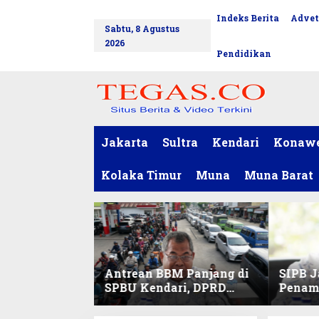
L
Indeks Berita
Advet
tutup
e
Sabtu, 8 Agustus
w
2026
a
Pendidikan
t
i
k
e
k
o
Jakarta
Sultra
Kendari
Konaw
n
t
Kolaka Timur
Muna
Muna Barat
e
n
Antrean BBM Panjang di
SIPB J
SPBU Kendari, DPRD
Penam
Sultra Duga Sistem
Komod
Barcode Curang
C di Su