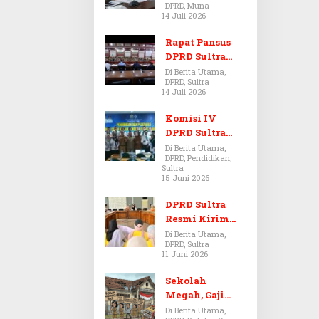
DPRD, Muna
Dugaan Jual
14 Juli 2026
Beli Tanah
Bermasalah di
Rapat Pansus
Muna
DPRD Sultra
Diskors Dua
Di Berita Utama,
DPRD, Sultra
Kali Akibat
14 Juli 2026
Ketidakhadira
n Pj Sekda
Komisi IV
DPRD Sultra
Kawal Hak
Di Berita Utama,
DPRD, Pendidikan,
Guru,
Sultra
Rencanakan
15 Juni 2026
Revisi Perda
Pendidikan
DPRD Sultra
Resmi Kirim
Aspirasi Tolak
Di Berita Utama,
DPRD, Sultra
Peraturan
11 Juni 2026
BPOM No. 5
Tahun 2026 ke
Sekolah
Komisi IX DPR
Megah, Gaji
RI
Guru Berdarah-
Di Berita Utama,