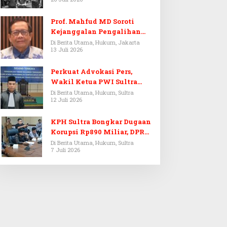
Prof. Mahfud MD Soroti
Kejanggalan Pengalihan
Penyelidikan Tersangka
Di Berita Utama, Hukum, Jakarta
13 Juli 2026
Febrie Adriansyah
Perkuat Advokasi Pers,
Wakil Ketua PWI Sultra
Resmi Dilantik Menjadi
Di Berita Utama, Hukum, Sultra
12 Juli 2026
Advokat PERADI
KPH Sultra Bongkar Dugaan
Korupsi Rp890 Miliar, DPRD
Sultra Gelar RDP
Di Berita Utama, Hukum, Sultra
7 Juli 2026