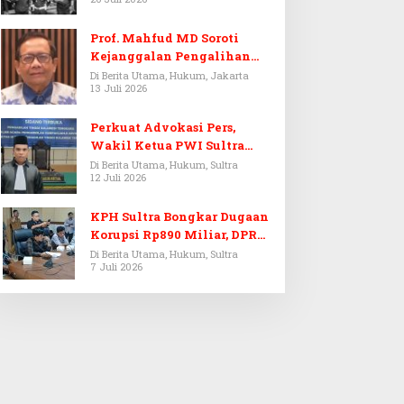
Prof. Mahfud MD Soroti
Kejanggalan Pengalihan
Penyelidikan Tersangka
Di Berita Utama, Hukum, Jakarta
13 Juli 2026
Febrie Adriansyah
Perkuat Advokasi Pers,
Wakil Ketua PWI Sultra
Resmi Dilantik Menjadi
Di Berita Utama, Hukum, Sultra
12 Juli 2026
Advokat PERADI
KPH Sultra Bongkar Dugaan
Korupsi Rp890 Miliar, DPRD
Sultra Gelar RDP
Di Berita Utama, Hukum, Sultra
7 Juli 2026