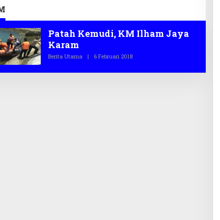
M
Patah Kemudi, KM Ilham Jaya
Karam
Berita Utama
|
6 Februari 2018
O
L
E
H
T
E
G
A
S
.
C
O