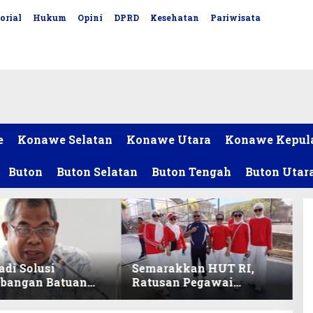
orial
Hukum
Opini
DPRD
Kesehatan
Pariwisata
e
Konawe Selatan
Konawe Utara
Konawe Kepul
Buton
Buton Selatan
Buton Tengah
Buton Utar
adi Solusi
Semarakkan HUT RI,
bangan Batuan
Ratusan Pegawai
itas ex-Golongan
Sekretariat DPRD Sultra
ltra
Ikuti Lomba Bola Gotong