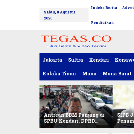
L
Indeks Berita
Advet
tutup
e
Sabtu, 8 Agustus
w
2026
a
Pendidikan
t
i
k
e
k
o
Jakarta
Sultra
Kendari
Konaw
n
t
Kolaka Timur
Muna
Muna Barat
e
n
Antrean BBM Panjang di
SIPB J
SPBU Kendari, DPRD
Penam
Sultra Duga Sistem
Komod
Barcode Curang
C di Su