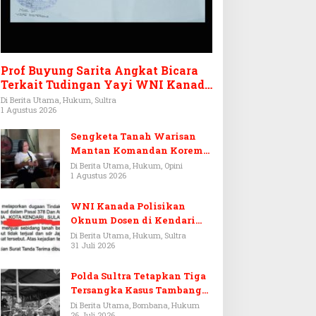
Prof Buyung Sarita Angkat Bicara
Terkait Tudingan Yayi WNI Kanada
Ditagih Utang Rp3,6 Miliar
Di Berita Utama, Hukum, Sultra
1 Agustus 2026
Sengketa Tanah Warisan
Mantan Komandan Korem
143/HO, Ketika Warisan
Di Berita Utama, Hukum, Opini
1 Agustus 2026
Menjadi Arena Pemerasan
WNI Kanada Polisikan
Oknum Dosen di Kendari
Terkait Aset Puluhan Miliar
Di Berita Utama, Hukum, Sultra
31 Juli 2026
Polda Sultra Tetapkan Tiga
Tersangka Kasus Tambang
Emas Ilegal di Bombana
Di Berita Utama, Bombana, Hukum
26 Juli 2026