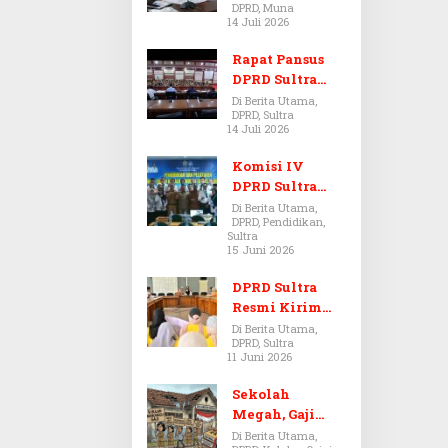
DPRD, Muna
Dugaan Jual
14 Juli 2026
Beli Tanah
Bermasalah di
Rapat Pansus
Muna
DPRD Sultra
Diskors Dua
Di Berita Utama,
DPRD, Sultra
Kali Akibat
14 Juli 2026
Ketidakhadira
n Pj Sekda
Komisi IV
DPRD Sultra
Kawal Hak
Di Berita Utama,
DPRD, Pendidikan,
Guru,
Sultra
Rencanakan
15 Juni 2026
Revisi Perda
Pendidikan
DPRD Sultra
Resmi Kirim
Aspirasi Tolak
Di Berita Utama,
DPRD, Sultra
Peraturan
11 Juni 2026
BPOM No. 5
Tahun 2026 ke
Sekolah
Komisi IX DPR
Megah, Gaji
RI
Guru Berdarah-
Di Berita Utama,