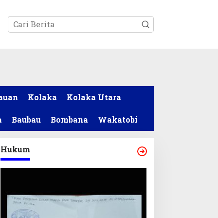
tutup
auan
Kolaka
Kolaka Utara
a
Baubau
Bombana
Wakatobi
Hukum