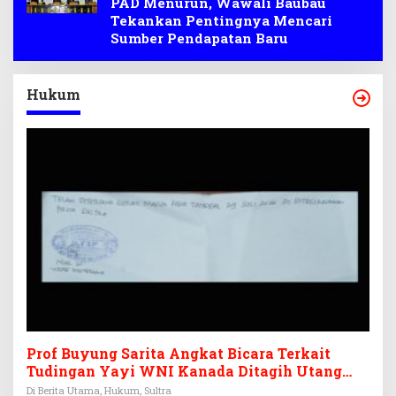
PAD Menurun, Wawali Baubau
Tekankan Pentingnya Mencari
Sumber Pendapatan Baru
Hukum
Prof Buyung Sarita Angkat Bicara Terkait
Tudingan Yayi WNI Kanada Ditagih Utang
Rp3,6 Miliar
Di Berita Utama, Hukum, Sultra