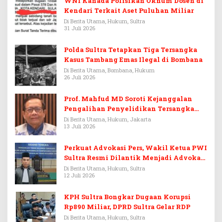
WNI Kanada Polisikan Oknum Dosen di
Kendari Terkait Aset Puluhan Miliar
Di Berita Utama, Hukum, Sultra
31 Juli 2026
Polda Sultra Tetapkan Tiga Tersangka
Kasus Tambang Emas Ilegal di Bombana
Di Berita Utama, Bombana, Hukum
26 Juli 2026
Prof. Mahfud MD Soroti Kejanggalan
Pengalihan Penyelidikan Tersangka
Febrie Adriansyah
Di Berita Utama, Hukum, Jakarta
13 Juli 2026
Perkuat Advokasi Pers, Wakil Ketua PWI
Sultra Resmi Dilantik Menjadi Advokat
PERADI
Di Berita Utama, Hukum, Sultra
12 Juli 2026
KPH Sultra Bongkar Dugaan Korupsi
Rp890 Miliar, DPRD Sultra Gelar RDP
Di Berita Utama, Hukum, Sultra