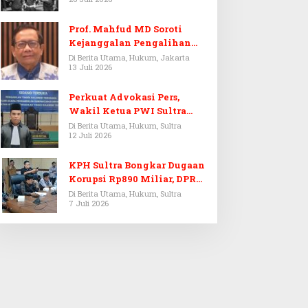
Prof. Mahfud MD Soroti
Kejanggalan Pengalihan
Penyelidikan Tersangka
Di Berita Utama, Hukum, Jakarta
13 Juli 2026
Febrie Adriansyah
Perkuat Advokasi Pers,
Wakil Ketua PWI Sultra
Resmi Dilantik Menjadi
Di Berita Utama, Hukum, Sultra
12 Juli 2026
Advokat PERADI
KPH Sultra Bongkar Dugaan
Korupsi Rp890 Miliar, DPRD
Sultra Gelar RDP
Di Berita Utama, Hukum, Sultra
7 Juli 2026