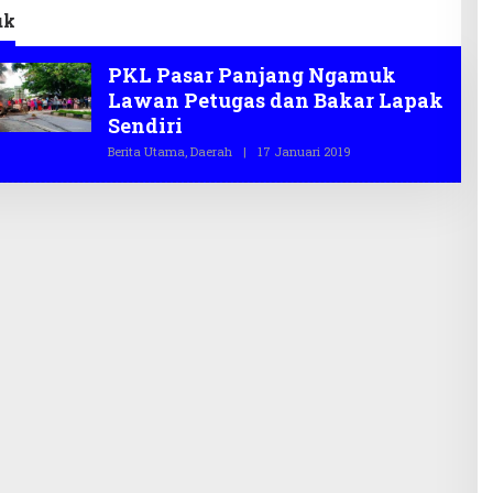
uk
PKL Pasar Panjang Ngamuk
Lawan Petugas dan Bakar Lapak
Sendiri
Berita Utama
,
Daerah
|
17 Januari 2019
O
L
E
H
T
E
G
A
S
.
C
O