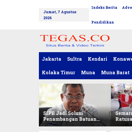
L
Indeks Berita
Adve
tutup
e
Jumat, 7 Agustus
w
2026
a
Pendidikan
t
i
k
e
k
o
Jakarta
Sultra
Kendari
Konaw
n
t
Kolaka Timur
Muna
Muna Barat
e
n
SIPB Jadi Solusi
Semar
Penambangan Batuan
Ratus
Komoditas ex-Golongan
Sekret
C di Sultra
Ikuti 