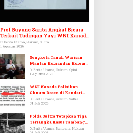
Prof Buyung Sarita Angkat Bicara
Terkait Tudingan Yayi WNI Kanada
Ditagih Utang Rp3,6 Miliar
Di Berita Utama, Hukum, Sultra
1 Agustus 2026
Sengketa Tanah Warisan
Mantan Komandan Korem
143/HO, Ketika Warisan
Di Berita Utama, Hukum, Opini
1 Agustus 2026
Menjadi Arena Pemerasan
WNI Kanada Polisikan
Oknum Dosen di Kendari
Terkait Aset Puluhan Miliar
Di Berita Utama, Hukum, Sultra
31 Juli 2026
Polda Sultra Tetapkan Tiga
Tersangka Kasus Tambang
Emas Ilegal di Bombana
Di Berita Utama, Bombana, Hukum
26 Juli 2026