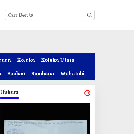
tutup
auan
Kolaka
Kolaka Utara
a
Baubau
Bombana
Wakatobi
Hukum