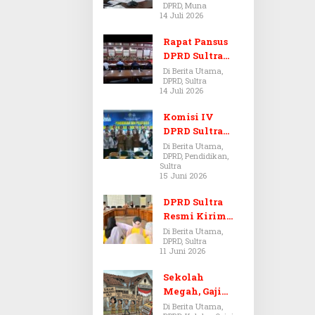
DPRD, Muna
Dugaan Jual
14 Juli 2026
Beli Tanah
Bermasalah di
Rapat Pansus
Muna
DPRD Sultra
Diskors Dua
Di Berita Utama,
DPRD, Sultra
Kali Akibat
14 Juli 2026
Ketidakhadira
n Pj Sekda
Komisi IV
DPRD Sultra
Kawal Hak
Di Berita Utama,
DPRD, Pendidikan,
Guru,
Sultra
Rencanakan
15 Juni 2026
Revisi Perda
Pendidikan
DPRD Sultra
Resmi Kirim
Aspirasi Tolak
Di Berita Utama,
DPRD, Sultra
Peraturan
11 Juni 2026
BPOM No. 5
Tahun 2026 ke
Sekolah
Komisi IX DPR
Megah, Gaji
RI
Guru Berdarah-
Di Berita Utama,