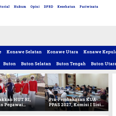
torial
Hukum
Opini
DPRD
Kesehatan
Pariwisata
e
Konawe Selatan
Konawe Utara
Konawe Kepul
Buton
Buton Selatan
Buton Tengah
Buton Utar
akkan HUT RI,
Pra-Pembahasan KUA-
an Pegawai
PPAS 2027, Komisi I Sisir
ariat DPRD Sultra
Program Prioritas
Lomba Bola Gotong
Berkelanjutan