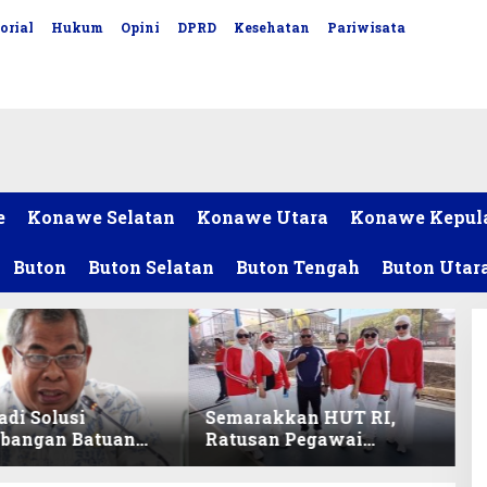
orial
Hukum
Opini
DPRD
Kesehatan
Pariwisata
e
Konawe Selatan
Konawe Utara
Konawe Kepul
Buton
Buton Selatan
Buton Tengah
Buton Utar
adi Solusi
Semarakkan HUT RI,
bangan Batuan
Ratusan Pegawai
itas ex-Golongan
Sekretariat DPRD Sultra
ltra
Ikuti Lomba Bola Gotong