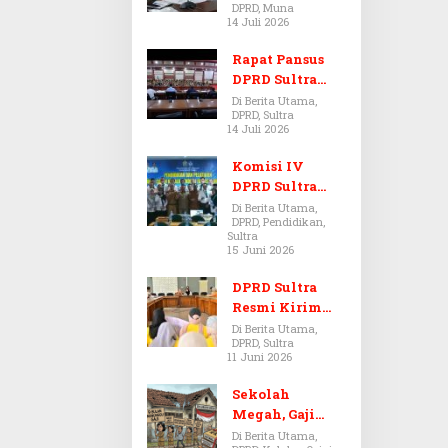
DPRD, Muna
Dugaan Jual
14 Juli 2026
Beli Tanah
Bermasalah di
Rapat Pansus
Muna
DPRD Sultra
Diskors Dua
Di Berita Utama,
DPRD, Sultra
Kali Akibat
14 Juli 2026
Ketidakhadira
n Pj Sekda
Komisi IV
DPRD Sultra
Kawal Hak
Di Berita Utama,
DPRD, Pendidikan,
Guru,
Sultra
Rencanakan
15 Juni 2026
Revisi Perda
Pendidikan
DPRD Sultra
Resmi Kirim
Aspirasi Tolak
Di Berita Utama,
DPRD, Sultra
Peraturan
11 Juni 2026
BPOM No. 5
Tahun 2026 ke
Sekolah
Komisi IX DPR
Megah, Gaji
RI
Guru Berdarah-
Di Berita Utama,