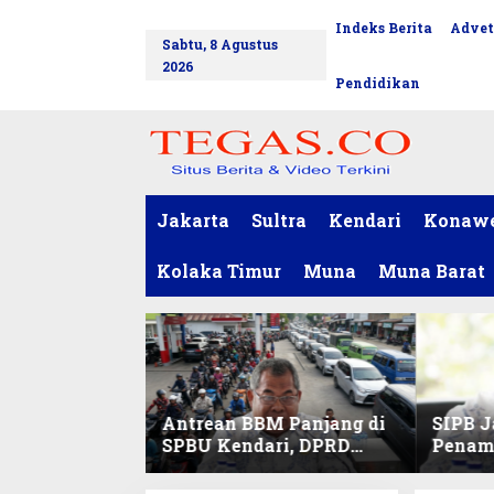
L
Indeks Berita
Advet
tutup
e
Sabtu, 8 Agustus
w
2026
a
Pendidikan
t
i
k
e
k
o
Jakarta
Sultra
Kendari
Konaw
n
t
Kolaka Timur
Muna
Muna Barat
e
n
Antrean BBM Panjang di
SIPB J
SPBU Kendari, DPRD
Penam
Sultra Duga Sistem
Komod
Barcode Curang
C di Su