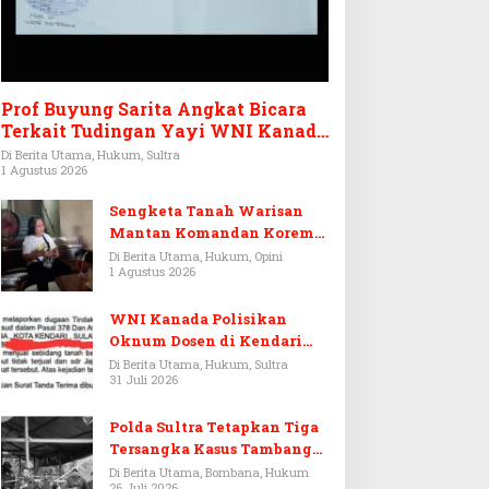
Prof Buyung Sarita Angkat Bicara
Terkait Tudingan Yayi WNI Kanada
Ditagih Utang Rp3,6 Miliar
Di Berita Utama, Hukum, Sultra
1 Agustus 2026
Sengketa Tanah Warisan
Mantan Komandan Korem
143/HO, Ketika Warisan
Di Berita Utama, Hukum, Opini
1 Agustus 2026
Menjadi Arena Pemerasan
WNI Kanada Polisikan
Oknum Dosen di Kendari
Terkait Aset Puluhan Miliar
Di Berita Utama, Hukum, Sultra
31 Juli 2026
Polda Sultra Tetapkan Tiga
Tersangka Kasus Tambang
Emas Ilegal di Bombana
Di Berita Utama, Bombana, Hukum
26 Juli 2026