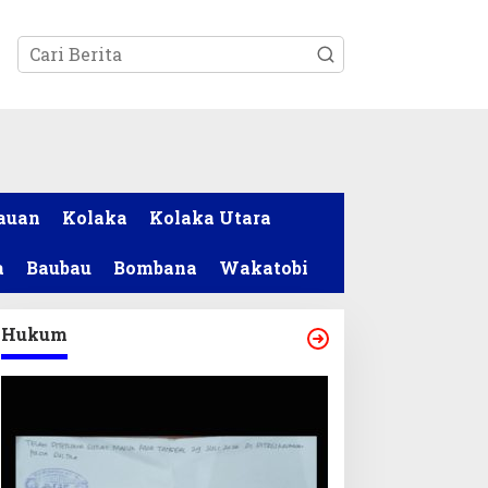
tutup
auan
Kolaka
Kolaka Utara
a
Baubau
Bombana
Wakatobi
Hukum