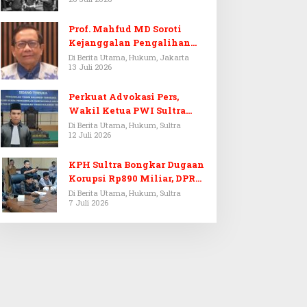
Prof. Mahfud MD Soroti
Kejanggalan Pengalihan
Penyelidikan Tersangka
Di Berita Utama, Hukum, Jakarta
13 Juli 2026
Febrie Adriansyah
Perkuat Advokasi Pers,
Wakil Ketua PWI Sultra
Resmi Dilantik Menjadi
Di Berita Utama, Hukum, Sultra
12 Juli 2026
Advokat PERADI
KPH Sultra Bongkar Dugaan
Korupsi Rp890 Miliar, DPRD
Sultra Gelar RDP
Di Berita Utama, Hukum, Sultra
7 Juli 2026