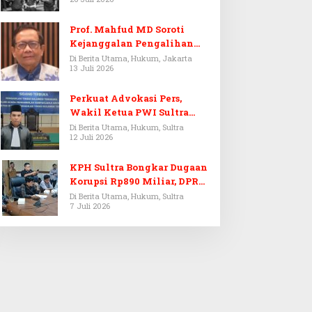
Prof. Mahfud MD Soroti
Kejanggalan Pengalihan
Penyelidikan Tersangka
Di Berita Utama, Hukum, Jakarta
13 Juli 2026
Febrie Adriansyah
Perkuat Advokasi Pers,
Wakil Ketua PWI Sultra
Resmi Dilantik Menjadi
Di Berita Utama, Hukum, Sultra
12 Juli 2026
Advokat PERADI
KPH Sultra Bongkar Dugaan
Korupsi Rp890 Miliar, DPRD
Sultra Gelar RDP
Di Berita Utama, Hukum, Sultra
7 Juli 2026