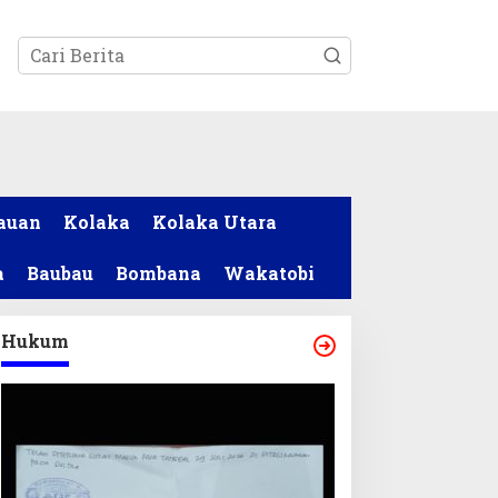
tutup
auan
Kolaka
Kolaka Utara
a
Baubau
Bombana
Wakatobi
Hukum