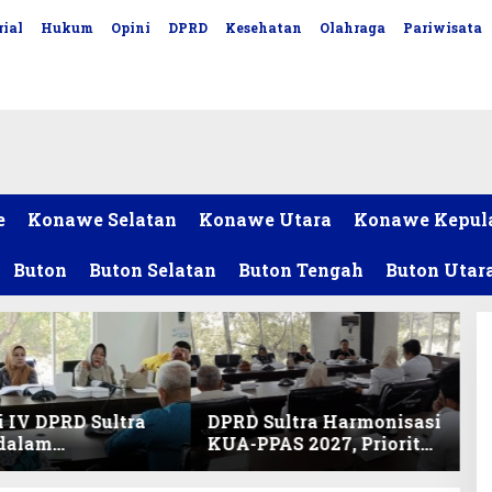
ial
Hukum
Opini
DPRD
Kesehatan
Olahraga
Pariwisata
e
Konawe Selatan
Konawe Utara
Konawe Kepul
Buton
Buton Selatan
Buton Tengah
Buton Utar
 IV DPRD Sultra
DPRD Sultra Harmonisasi
 dalam
KUA-PPAS 2027, Prioritas
nisasi KUA-PPAS
Pendidikan, Kebudayaan,
an Perubahan
dan Pelunasan Utang