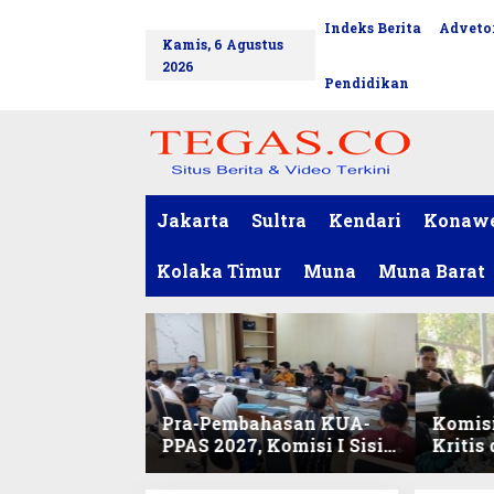
L
Indeks Berita
Advetor
tutup
e
Kamis, 6 Agustus
w
2026
a
Pendidikan
t
i
k
e
k
o
Jakarta
Sultra
Kendari
Konaw
n
t
Kolaka Timur
Muna
Muna Barat
e
n
Pra-Pembahasan KUA-
Komisi
PPAS 2027, Komisi I Sisir
Kritis
Program Prioritas
Harmo
Berkelanjutan
2027 d