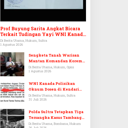
Prof Buyung Sarita Angkat Bicara
Terkait Tudingan Yayi WNI Kanada
Ditagih Utang Rp3,6 Miliar
Di Berita Utama, Hukum, Sultra
1 Agustus 2026
Sengketa Tanah Warisan
Mantan Komandan Korem
143/HO, Ketika Warisan
Di Berita Utama, Hukum, Opini
1 Agustus 2026
Menjadi Arena Pemerasan
WNI Kanada Polisikan
Oknum Dosen di Kendari
Terkait Aset Puluhan Miliar
Di Berita Utama, Hukum, Sultra
31 Juli 2026
Polda Sultra Tetapkan Tiga
Tersangka Kasus Tambang
Emas Ilegal di Bombana
Di Berita Utama, Bombana, Hukum
26 Juli 2026