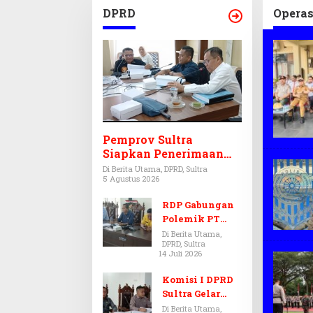
APBD 
DPRD
Operas
Pemprov Sultra
Siapkan Penerimaan
CPNS dan PPPK 2027,
Di Berita Utama, DPRD, Sultra
5 Agustus 2026
DPRD Sultra Desak
Formasi Disabilitas
RDP Gabungan
Polemik PT
Antam-SJS
Di Berita Utama,
DPRD, Sultra
Kolaka
14 Juli 2026
Ditunda,
Komisi III dan
Komisi I DPRD
IV Menunggu
Sultra Gelar
Hasil Audit BPK
RDP, Ungkap
Di Berita Utama,