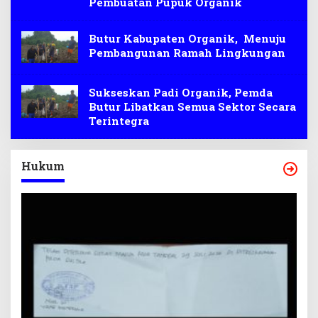
Pembuatan Pupuk Organik
Butur Kabupaten Organik, Menuju
Pembangunan Ramah Lingkungan
Sukseskan Padi Organik, Pemda
Butur Libatkan Semua Sektor Secara
Terintegra
Hukum