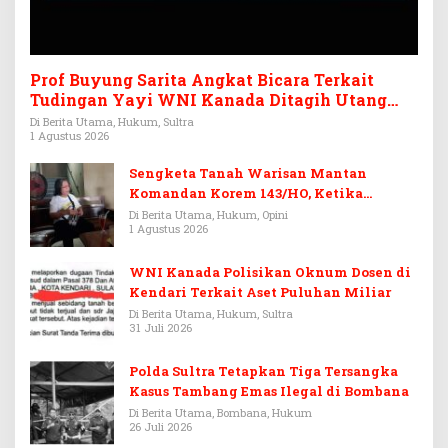
Prof Buyung Sarita Angkat Bicara Terkait
Tudingan Yayi WNI Kanada Ditagih Utang
Rp3,6 Miliar
Di Berita Utama, Hukum, Sultra
1 Agustus 2026
Sengketa Tanah Warisan Mantan
Komandan Korem 143/HO, Ketika
Warisan Menjadi Arena Pemerasan
Di Berita Utama, Hukum, Opini
1 Agustus 2026
WNI Kanada Polisikan Oknum Dosen di
Kendari Terkait Aset Puluhan Miliar
Di Berita Utama, Hukum, Sultra
31 Juli 2026
Polda Sultra Tetapkan Tiga Tersangka
Kasus Tambang Emas Ilegal di Bombana
Di Berita Utama, Bombana, Hukum
26 Juli 2026