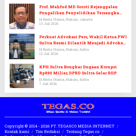
Prof. Mahfud MD Soroti Kejanggalan
Pengalihan Penyelidikan Tersangka
Febrie Adriansyah
Di Berita Utama, Hukum, Jakarta
13 Juli 2026
Perkuat Advokasi Pers, Wakil Ketua PWI
Sultra Resmi Dilantik Menjadi Advokat
PERADI
Di Berita Utama, Hukum, Sultra
12 Juli 2026
KPH Sultra Bongkar Dugaan Korupsi
Rp890 Miliar, DPRD Sultra Gelar RDP
Di Berita Utama, Hukum, Sultra
7 Juli 2026
Copyright © 2014 - 2026 PT. TEGASCO MEDIA INTERNET
Kontak kami
Tim Redaksi
Tentang Tegas.co