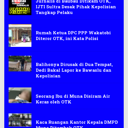
Jurnalis di Baubau Ditikam OTK,
IJTI Sultra Desak Pihak Kepolisian
Tangkap Pelaku
hukum
Rumah Ketua DPC PPP Wakatobi
Diteror OTK, ini Kata Polisi
politik
Balihonya Dirusak di Dua Tempat,
Dedi Bakal Lapor ke Bawaslu dan
Kepolisian
Kriminalitas
Seorang Ibu di Muna Disiram Air
Keras oleh OTK
Muna
Kaca Ruangan Kantor Kepala DMPD
Muna Ditembak OTK