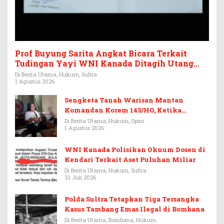
Prof Buyung Sarita Angkat Bicara Terkait
Tudingan Yayi WNI Kanada Ditagih Utang
Rp3,6 Miliar
Di Berita Utama, Hukum, Sultra
1 Agustus 2026
Sengketa Tanah Warisan Mantan
Komandan Korem 143/HO, Ketika
Warisan Menjadi Arena Pemerasan
Di Berita Utama, Hukum, Opini
1 Agustus 2026
WNI Kanada Polisikan Oknum Dosen di
Kendari Terkait Aset Puluhan Miliar
Di Berita Utama, Hukum, Sultra
31 Juli 2026
Polda Sultra Tetapkan Tiga Tersangka
Kasus Tambang Emas Ilegal di Bombana
Di Berita Utama, Bombana, Hukum