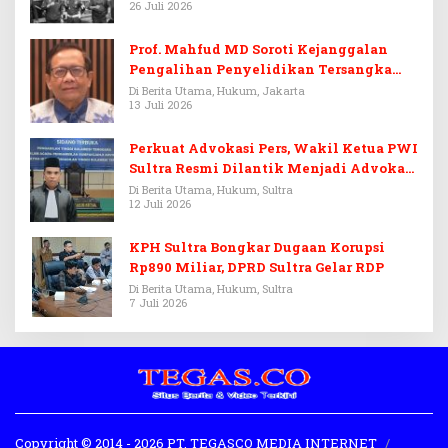
26 Juli 2026
Prof. Mahfud MD Soroti Kejanggalan
Pengalihan Penyelidikan Tersangka
Febrie Adriansyah
Di Berita Utama, Hukum, Jakarta
13 Juli 2026
Perkuat Advokasi Pers, Wakil Ketua PWI
Sultra Resmi Dilantik Menjadi Advokat
PERADI
Di Berita Utama, Hukum, Sultra
12 Juli 2026
KPH Sultra Bongkar Dugaan Korupsi
Rp890 Miliar, DPRD Sultra Gelar RDP
Di Berita Utama, Hukum, Sultra
7 Juli 2026
Copyright © 2014 - 2026 PT. TEGASCO MEDIA INTERNET