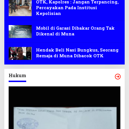
OTK, Kapolres : Jangan Terpancing,
Percayakan Pada Institusi
Kepolisian
Mobil di Garasi Dibakar Orang Tak
Dikenal di Muna
Hendak Beli Nasi Bungkus, Seorang
Remaja di Muna Dibacok OTK
Hukum