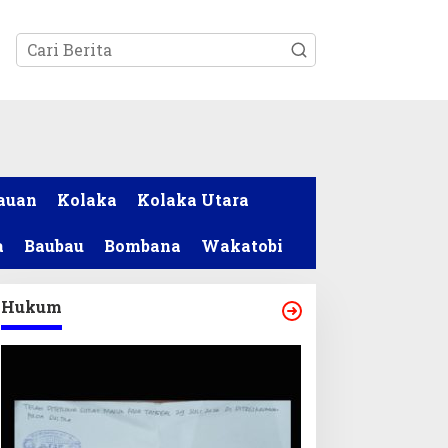
tutup
auan
Kolaka
Kolaka Utara
a
Baubau
Bombana
Wakatobi
Hukum