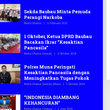
E
H
Pelatihan
T
Sekda Baubau Minta Pemuda
E
G
Perangi Narkoba
A
S
Berita Utama
|
11 Februari 2021
O
.
L
C
E
O
H
1 Oktober, Ketua DPRD Baubau
T
E
Bacakan Ikrar “Kesaktian
G
Pancasila”
A
S
Berita Utama
,
Daerah
|
2 Oktober 2018
O
.
L
C
E
O
H
Polres Muna Peringati
T
E
Kesaktian Pancasila dengan
G
Meningkatkan Tugas Pokok
A
S
Berita Utama
,
Daerah
,
Muna
|
1 Oktober 2018
O
.
L
C
E
O
H
“INDONESIA DIAMBANG
T
E
KEHANCURAN”
G
A
Berita Utama
,
Feature
|
1 Juni 2018
O