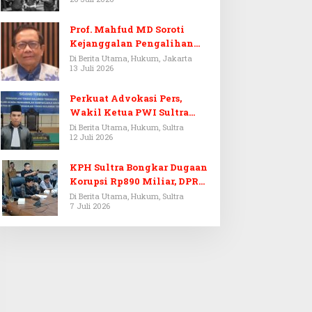
Prof. Mahfud MD Soroti
Kejanggalan Pengalihan
Penyelidikan Tersangka
Di Berita Utama, Hukum, Jakarta
13 Juli 2026
Febrie Adriansyah
Perkuat Advokasi Pers,
Wakil Ketua PWI Sultra
Resmi Dilantik Menjadi
Di Berita Utama, Hukum, Sultra
12 Juli 2026
Advokat PERADI
KPH Sultra Bongkar Dugaan
Korupsi Rp890 Miliar, DPRD
Sultra Gelar RDP
Di Berita Utama, Hukum, Sultra
7 Juli 2026