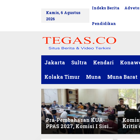
L
Indeks Berita
Advetor
tutup
e
Kamis, 6 Agustus
w
2026
a
Pendidikan
t
i
k
e
k
o
Jakarta
Sultra
Kendari
Konaw
n
t
Kolaka Timur
Muna
Muna Barat
e
n
Pra-Pembahasan KUA-
Komisi
PPAS 2027, Komisi I Sisir
Kritis
Program Prioritas
Harmo
Berkelanjutan
2027 d