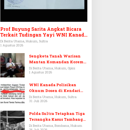
Prof Buyung Sarita Angkat Bicara
Terkait Tudingan Yayi WNI Kanada
Ditagih Utang Rp3,6 Miliar
Di Berita Utama, Hukum, Sultra
1 Agustus 2026
Sengketa Tanah Warisan
Mantan Komandan Korem
143/HO, Ketika Warisan
Di Berita Utama, Hukum, Opini
1 Agustus 2026
Menjadi Arena Pemerasan
WNI Kanada Polisikan
Oknum Dosen di Kendari
Terkait Aset Puluhan Miliar
Di Berita Utama, Hukum, Sultra
31 Juli 2026
Polda Sultra Tetapkan Tiga
Tersangka Kasus Tambang
Emas Ilegal di Bombana
Di Berita Utama, Bombana, Hukum
26 Juli 2026