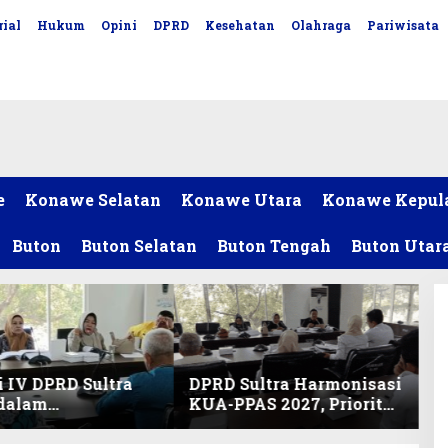
ial
Hukum
Opini
DPRD
Kesehatan
Olahraga
Pariwisata
e
Konawe Selatan
Konawe Utara
Konawe Kepul
Buton
Buton Selatan
Buton Tengah
Buton Utar
 IV DPRD Sultra
DPRD Sultra Harmonisasi
 dalam
KUA-PPAS 2027, Prioritas
nisasi KUA-PPAS
Pendidikan, Kebudayaan,
an Perubahan
dan Pelunasan Utang