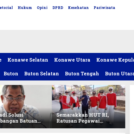
etorial
Hukum
Opini
DPRD
Kesehatan
Pariwisata
e
Konawe Selatan
Konawe Utara
Konawe Kepul
Buton
Buton Selatan
Buton Tengah
Buton Utar
adi Solusi
Semarakkan HUT RI,
bangan Batuan
Ratusan Pegawai
itas ex-Golongan
Sekretariat DPRD Sultra
ltra
Ikuti Lomba Bola Gotong