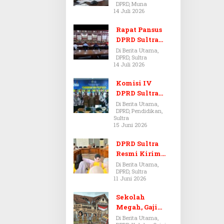
DPRD, Muna
Dugaan Jual
14 Juli 2026
Beli Tanah
Bermasalah di
Rapat Pansus
Muna
DPRD Sultra
Diskors Dua
Di Berita Utama,
DPRD, Sultra
Kali Akibat
14 Juli 2026
Ketidakhadira
n Pj Sekda
Komisi IV
DPRD Sultra
Kawal Hak
Di Berita Utama,
DPRD, Pendidikan,
Guru,
Sultra
Rencanakan
15 Juni 2026
Revisi Perda
Pendidikan
DPRD Sultra
Resmi Kirim
Aspirasi Tolak
Di Berita Utama,
DPRD, Sultra
Peraturan
11 Juni 2026
BPOM No. 5
Tahun 2026 ke
Sekolah
Komisi IX DPR
Megah, Gaji
RI
Guru Berdarah-
Di Berita Utama,