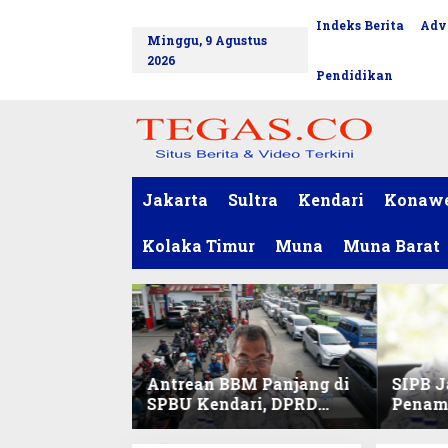
L
Indeks Berita
Adv
tutup
e
Minggu, 9 Agustus
w
2026
a
Pendidikan
t
i
k
e
k
o
Jakarta
Sultra
Kendari
Konaw
n
t
Kolaka Timur
Muna
Muna Barat
e
n
Antrean BBM Panjang di
SIPB J
SPBU Kendari, DPRD
Penam
Sultra Duga Sistem
Komod
Barcode Curang
C di Su