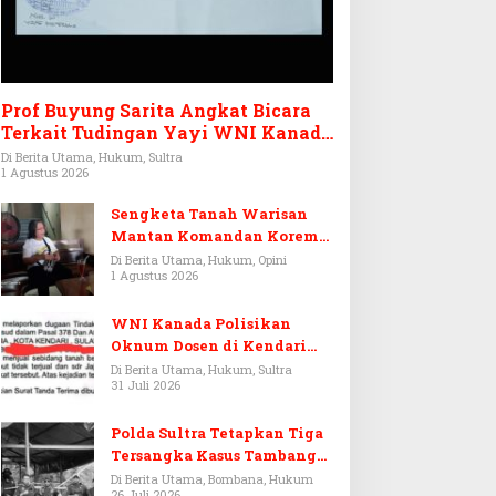
Prof Buyung Sarita Angkat Bicara
Terkait Tudingan Yayi WNI Kanada
Ditagih Utang Rp3,6 Miliar
Di Berita Utama, Hukum, Sultra
1 Agustus 2026
Sengketa Tanah Warisan
Mantan Komandan Korem
143/HO, Ketika Warisan
Di Berita Utama, Hukum, Opini
1 Agustus 2026
Menjadi Arena Pemerasan
WNI Kanada Polisikan
Oknum Dosen di Kendari
Terkait Aset Puluhan Miliar
Di Berita Utama, Hukum, Sultra
31 Juli 2026
Polda Sultra Tetapkan Tiga
Tersangka Kasus Tambang
Emas Ilegal di Bombana
Di Berita Utama, Bombana, Hukum
26 Juli 2026