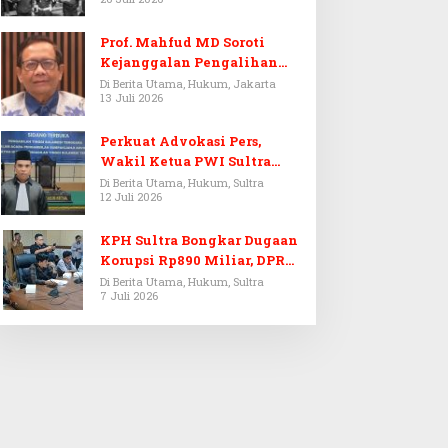
Prof. Mahfud MD Soroti
Kejanggalan Pengalihan
Penyelidikan Tersangka
Di Berita Utama, Hukum, Jakarta
13 Juli 2026
Febrie Adriansyah
Perkuat Advokasi Pers,
Wakil Ketua PWI Sultra
Resmi Dilantik Menjadi
Di Berita Utama, Hukum, Sultra
12 Juli 2026
Advokat PERADI
KPH Sultra Bongkar Dugaan
Korupsi Rp890 Miliar, DPRD
Sultra Gelar RDP
Di Berita Utama, Hukum, Sultra
7 Juli 2026