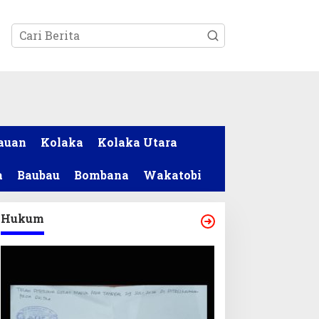
tutup
auan
Kolaka
Kolaka Utara
a
Baubau
Bombana
Wakatobi
Hukum