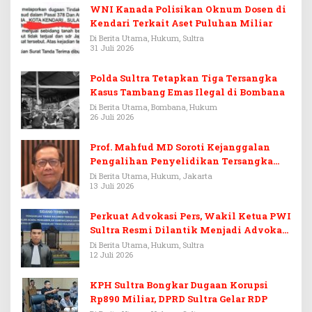
WNI Kanada Polisikan Oknum Dosen di
Kendari Terkait Aset Puluhan Miliar
Di Berita Utama, Hukum, Sultra
31 Juli 2026
Polda Sultra Tetapkan Tiga Tersangka
Kasus Tambang Emas Ilegal di Bombana
Di Berita Utama, Bombana, Hukum
26 Juli 2026
Prof. Mahfud MD Soroti Kejanggalan
Pengalihan Penyelidikan Tersangka
Febrie Adriansyah
Di Berita Utama, Hukum, Jakarta
13 Juli 2026
Perkuat Advokasi Pers, Wakil Ketua PWI
Sultra Resmi Dilantik Menjadi Advokat
PERADI
Di Berita Utama, Hukum, Sultra
12 Juli 2026
KPH Sultra Bongkar Dugaan Korupsi
Rp890 Miliar, DPRD Sultra Gelar RDP